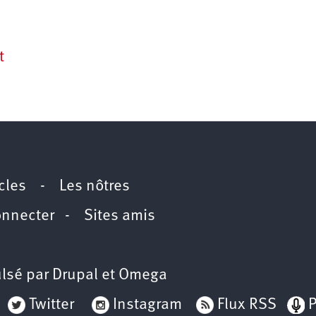
t
icles
-
Les nôtres
onnecter
-
Sites amis
lsé par
Drupal
et
Omega
Twitter
Instagram
Flux RSS