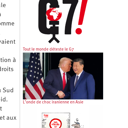
ule
à
comme
a
vaient
Tout le monde déteste le G7
tion à
roits
du Sud
id.
L’onde de choc iranienne en Asie
t
et aux