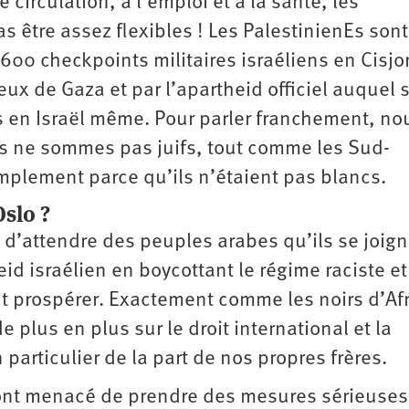
 circulation, à l’emploi et à la santé, les
 être assez flexibles ! Les PalestinienEs sont
600 checkpoints militaires israéliens en Cisjo
ux de Gaza et par l’apartheid officiel auquel 
s en Israël même. Pour parler franchement, no
 ne sommes pas juifs, tout comme les Sud-
implement parce qu’ils n’étaient pas blancs.
slo ?
 d’attendre des peuples arabes qu’ils se joign
id israélien en boycottant le régime raciste et
font prospérer. Exactement comme les noirs d’Af
lus en plus sur le droit international et la
particulier de la part de nos propres frères.
s ont menacé de prendre des mesures sérieuses