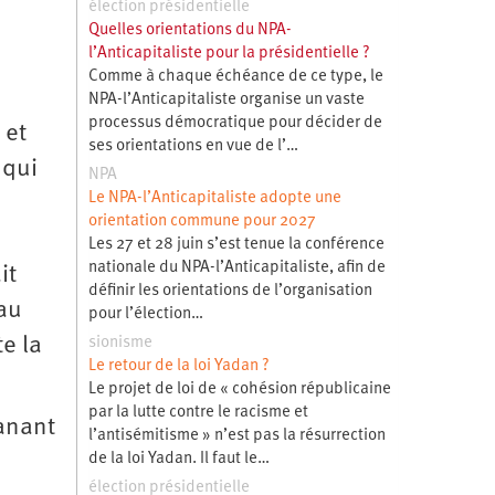
élection présidentielle
Quelles orientations du NPA-
l’Anticapitaliste pour la présidentielle ?
Comme à chaque échéance de ce type, le
NPA-l’Anticapitaliste organise un vaste
processus démocratique pour décider de
 et
ses orientations en vue de l’…
 qui
NPA
Le NPA-l’Anticapitaliste adopte une
orientation commune pour 2027
Les 27 et 28 juin s’est tenue la conférence
nationale du NPA-l’Anticapitaliste, afin de
it
définir les orientations de l’organisation
 au
pour l’élection…
e la
sionisme
Le retour de la loi Yadan ?
Le projet de loi de « cohésion républicaine
par la lutte contre le racisme et
manant
l’antisémitisme » n’est pas la résurrection
de la loi Yadan. Il faut le…
élection présidentielle