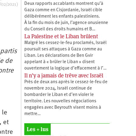
/02/2021)
Deux rapports accablants montrent qu’à
Gaza comme en Cisjordanie, Israël cible
délibérément les enfants palestiniens.
À la fin du mois de juin, l’agence onusienne
du Conseil des droits humains et B…
La Palestine et le Liban brûlent
Malgré les cessez-le-feu proclamés, Israël
poursuit ses attaques à Gaza comme au
partis
Liban. Les déclarations de Ben Gvir
le de
appelant à « brûler le Liban » disent
ouvertement la logique d’effacement à l’…
ontre
Il n’y a jamais de trêve avec Israël
Près de deux ans après le cessez-le-feu de
novembre 2024, Israël continue de
bombarder le Liban et d’en violer le
territoire. Les nouvelles négociations
engagées avec Beyrouth visent moins à
 le
mettre…
 et
Les + lus
ontre