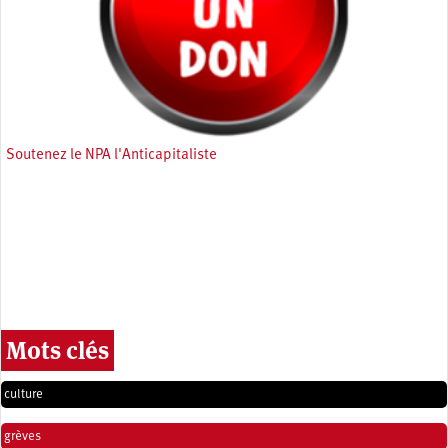
Soutenez le NPA l'Anticapitaliste
Mots clés
culture
grèves