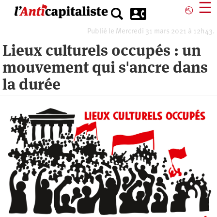
Aller
☰
⎋
au
contenu
Publié le Mercredi 31 mars 2021 à 12h43.
principal
Lieux culturels occupés : un
mouvement qui s'ancre dans
la durée