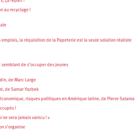
, ça repart !
n au recyclage !
iale
emplois, la réquisition de la Papeterie est la seule solution réaliste
t semblant de s’occuper des jeunes
udin, de Marc Large
ent, de Samar Yazbek
n économique, risques politiques en Amérique latine, de Pierre Salama
occupés !
 ne sera jamais vaincu ! »
on s’organise