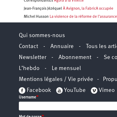
CorrespondantEs
Agora à la Villette
Jean-François Jézéquel
À Avignon, la FabricA occupée
Michel Husson
La violence de la réforme de l’assuran
Qui sommes-nous
Contact
-
Annuaire
-
Tous les art
Newsletter
-
Abonnement
-
Se c
L’hebdo
-
Le mensuel
Mentions légales / Vie privée
- Propu
Facebook
YouTube
Vimeo
Username