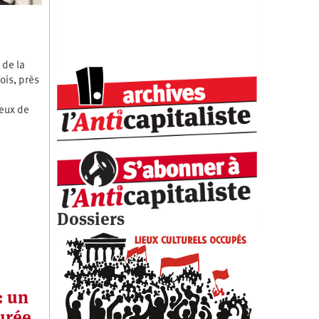
 de la
ois, près
ieux de
Dossiers
: un
urée