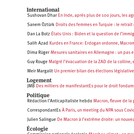
International
Sushovan Dhar
En Inde, après plus de 100 jours, les ag
Sanem Öztürk
Droits des femmes en Turquie : le retrait
Dan La Botz
États-Unis : Biden et la question de l’immi
Salih Azad
Kurdes en France: Erdogan ordonne, Macron
Dima Rüger
Mesures sanitaires en Allemagne : un pas e
Guy Rouge
Malgré l’évacuation de la ZAD de la colline, 
Meir Margalit
Un premier bilan des élections législative
Logement
JMB
Des milliers de manifestantEs pour le droit fonda
Politique
Rédaction l’Anticapitaliste hebdo
Macron, fleuve de la
CorrespondantEs
À Paris, un meeting du NPA sous Covid
Julien Salingue
De Macron à l’extrême droite: un nouvea
Écologie