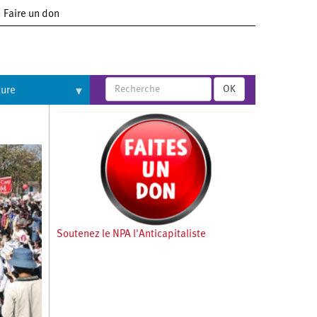
Faire un don
OK
ture
Soutenez le NPA l'Anticapitaliste