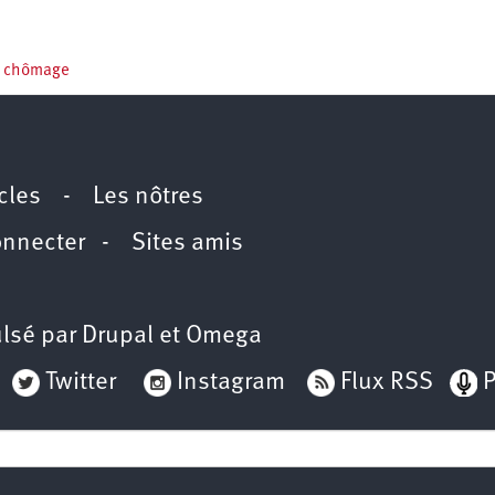
ce chômage
icles
-
Les nôtres
onnecter
-
Sites amis
lsé par
Drupal
et
Omega
Twitter
Instagram
Flux RSS