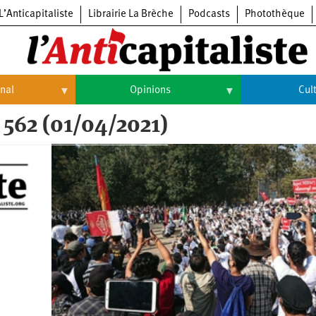
L’Anticapitaliste
Librairie La Brèche
Podcasts
Photothèque
onal
Opinions
Cul
 562 (01/04/2021)
Opinions
Culture
Histoire
Arts
Cinéma
Expositions
Livres
Musique