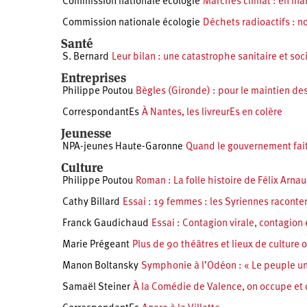
Commission nationale écologie
Marches climat : en mars
Commission nationale écologie
Déchets radioactifs : no
Santé
S. Bernard
Leur bilan : une catastrophe sanitaire et soc
Entreprises
Philippe Poutou
Bègles (Gironde) : pour le maintien des 
CorrespondantEs
À Nantes, les livreurEs en colère
Jeunesse
NPA-jeunes Haute-Garonne
Quand le gouvernement fai
Culture
Philippe Poutou
Roman : La folle histoire de Félix Arna
Cathy Billard
Essai : 19 femmes : les Syriennes racont
Franck Gaudichaud
Essai : Contagion virale, contagio
Marie Prégeant
Plus de 90 théâtres et lieux de culture 
Manon Boltansky
Symphonie à l’Odéon : « Le peuple uni
Samaël Steiner
À la Comédie de Valence, on occupe et 