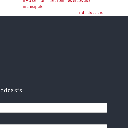
Il y a cent ans, des femmes élues aux
municipales
+ de dossiers
Podcasts