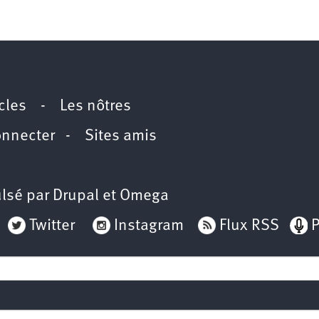
icles
-
Les nôtres
onnecter
-
Sites amis
lsé par
Drupal
et
Omega
Twitter
Instagram
Flux RSS