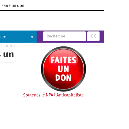
Faire un don
OK
ture
 à 16h01.
s un
Soutenez le NPA l'Anticapitaliste