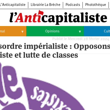
L’Anticapitaliste
Librairie La Brèche
Podcasts
Photothèque
onal
Opinions
Cul
Publié le Mercredi 28 février 2024
Opinions
Culture
ésordre impérialiste : Opposon
ste et lutte de classes
Histoire
Arts
Cinéma
Expositions
Livres
Musique