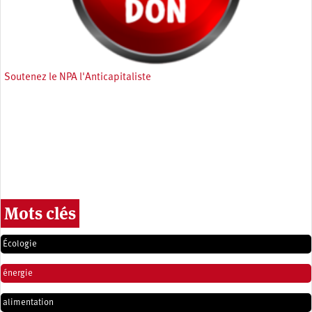
Soutenez le NPA l'Anticapitaliste
Mots clés
Écologie
énergie
alimentation