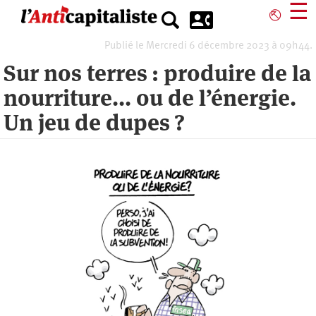
Aller
☰
⎋
au
contenu
Publié le Mercredi 6 décembre 2023 à 09h44.
principal
Sur nos terres : produire de la
nourriture... ou de l’énergie.
Un jeu de dupes ?