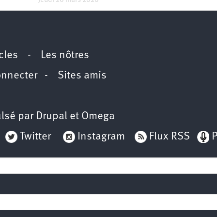
Jeudi 26 mars 2020
icles
-
Les nôtres
onnecter
-
Sites amis
lsé par
Drupal
et
Omega
Twitter
Instagram
Flux RSS