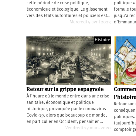
cette période de crise politique,
politique »
Santé
Hôpitaux
LGBTI
Amérique
du
économique et écologique. Le glissement
formule tou
Nord
vers des États autoritaires et policiers est…
jusqu’à ré
Vidéos
SNCF
Amérique
latine
Mercredi 5 avril 2023
d’Emmanu
Dans
Services
Asie
mon
publics
département
Histoire
Europe
Moyen-
Orient
Océanie
Retour sur la grippe espagnole
Comment 
l’histoir
À l’heure où le monde entre dans une crise
sanitaire, économique et politique
Retour sur 
historique, provoquée par le coronavirus
conséquenc
Covid-19, alors que beaucoup de monde,
politiques.
en particulier en Occident, pensait en…
(aujourd’hu
Vendredi 27 mars 2020
comptoir gé