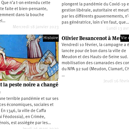
. Que n’a t-on entendu cette
plongent la pandémie du Covid-19 e
te faite et bien-pensante,
gestion libérale, autoritaire et meurt
cemment dans la bouche
par les différents gouvernements, n’
el…
pas génératrice, loin s’en faut, que
Mercredi 18 janvier 2023
Lundi 13 avr
Olivier Besancenot à Meud
Histoire
Vie 
Vendredi 10 février, la campagne a 
lancée pour de bon dans la ville de
Meudon et des Hauts-de-Seine sud.
mobilisation des camarades des co
du NPA 92 sud (Meudon, Clamart, Ch
…
Jeudi 16 févri
la peste noire a changé
e
une terrible pandémie et sur ses
es économiques, sociales et
 En 1346, la ville de Caffa
i Féodossia), en Crimée,
nois, est assiégée par les…