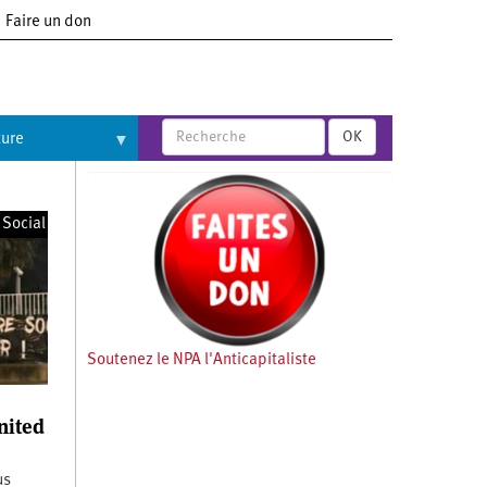
Faire un don
OK
ture
Social
Soutenez le NPA l'Anticapitaliste
nited
us