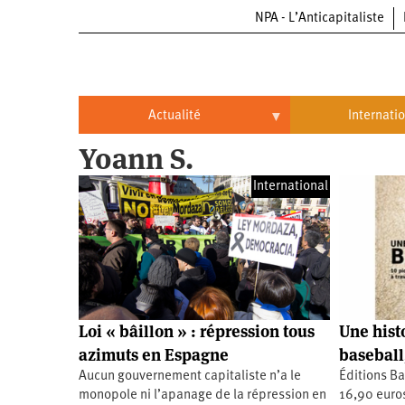
NPA - L’Anticapitaliste
Aller
au
contenu
principal
Actualité
Internati
Yoann S.
Actualité
International
International
Politique
Brésil
Entreprises
Chine
Oppressions
Entreprises
États-
Unis
Économie
Automobile
Oppressions
Continents
Loi « bâillon » : répression tous
Une hist
Écologie
Aéronautique
Antiracisme
Continents
azimuts en Espagne
baseball
Aucun gouvernement capitaliste n’a le
Éditions B
Éducation
Commerce
Féminisme
Afrique
monopole ni l’apanage de la répression en
16,90 euros