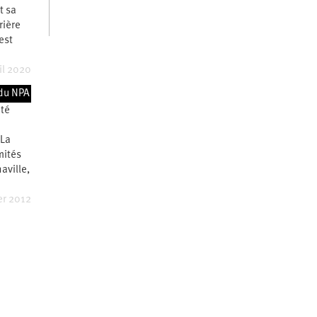
t sa
rière
est
…
il 2020
on
du NPA
été
 La
mités
aville,
er 2012