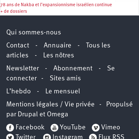
78 ans de Nakba et l’expansionnisme israélien continue
+ de dossiers
Qui sommes-nous
Contact
-
Annuaire
-
Tous les
articles
-
Les nôtres
Newsletter
-
Abonnement
-
Se
connecter
-
Sites amis
L’hebdo
-
Le mensuel
Mentions légales / Vie privée
- Propulsé
par
Drupal
et
Omega
Facebook
YouTube
Vimeo
Twitter
Instagram
Flux RSS