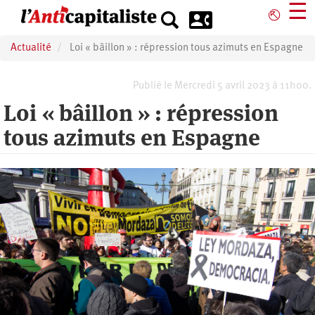
Aller
☰
⎋
au
contenu
Actualité
Loi « bâillon » : répression tous azimuts en Espagne
principal
Publié le Mercredi 5 avril 2023 à 11h00.
Loi « bâillon » : répression
tous azimuts en Espagne