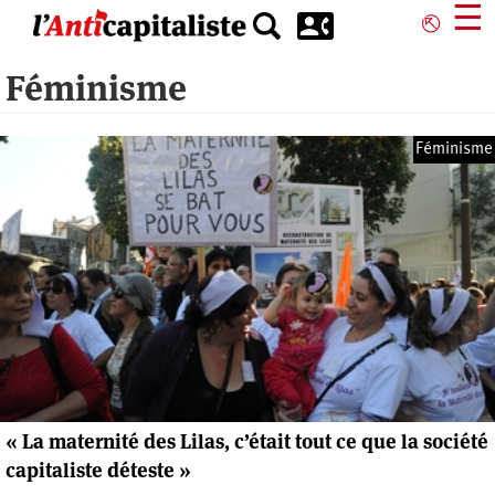
Aller
☰
⎋
au
contenu
Féminisme
principal
Féminisme
« La maternité des Lilas, c’était tout ce que la société
capitaliste déteste »