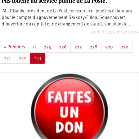
Pas touche au service public de La Poste.
M.J.P.Bailly, président de La Poste en exercice, joue les éclaireurs
pour le compte du gouvernement Sarkozy-Fillon. Sous couvert
d’ouverture du capital et de changement de statut, son plan de…
Lundi 8 septembre 2008
Pagination
Première
« Premiers
Page
‹‹
Page
225
Page
226
Page
227
Page
228
Page
229
Page
230
page
précédente
Page
231
Page
232
Page
233
courante