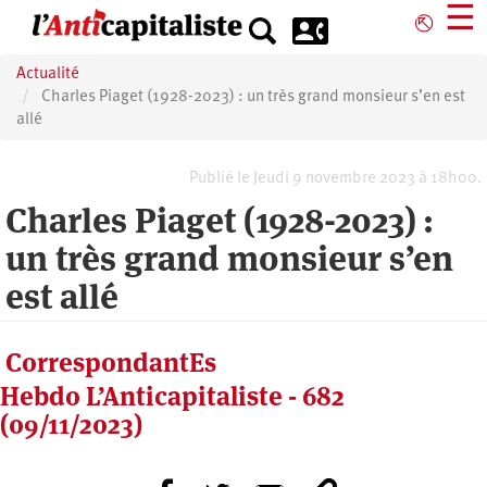
Aller
☰
⎋
au
contenu
Actualité
principal
Charles Piaget (1928-2023) : un très grand monsieur s’en est
allé
Publié le Jeudi 9 novembre 2023 à 18h00.
Charles Piaget (1928-2023) :
un très grand monsieur s’en
est allé
CorrespondantEs
Hebdo L’Anticapitaliste - 682
(09/11/2023)