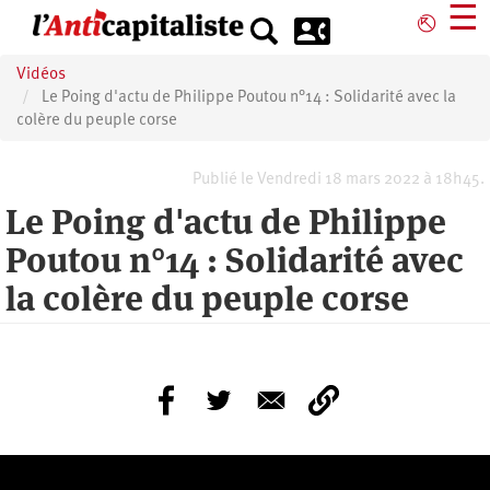
Aller
☰
⎋
au
contenu
Vidéos
principal
Le Poing d'actu de Philippe Poutou n°14 : Solidarité avec la
colère du peuple corse
Publié le Vendredi 18 mars 2022 à 18h45.
Le Poing d'actu de Philippe
Poutou n°14 : Solidarité avec
la colère du peuple corse