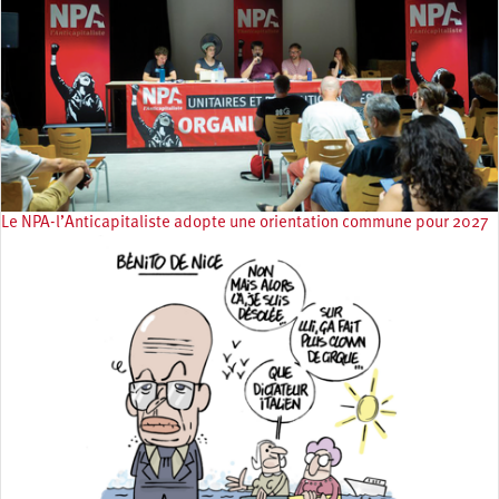
Le NPA-l’Anticapitaliste adopte une orientation commune pour 2027