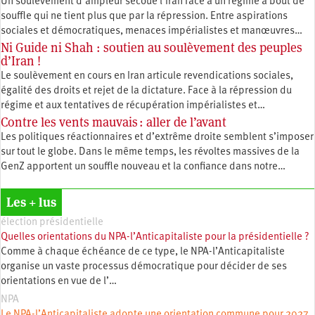
Un soulèvement d’ampleur secoue l’Iran face à un régime à bout de
souffle qui ne tient plus que par la répression. Entre aspirations
sociales et démocratiques, menaces impérialistes et manœuvres…
Ni Guide ni Shah : soutien au soulèvement des peuples
d’Iran !
Le soulèvement en cours en Iran articule revendications sociales,
égalité des droits et rejet de la dictature. Face à la répression du
régime et aux tentatives de récupération impérialistes et…
Contre les vents mauvais : aller de l’avant
Les politiques réactionnaires et d’extrême droite semblent s’imposer
sur tout le globe. Dans le même temps, les révoltes massives de la
GenZ apportent un souffle nouveau et la confiance dans notre…
Les + lus
élection présidentielle
Quelles orientations du NPA-l’Anticapitaliste pour la présidentielle ?
Comme à chaque échéance de ce type, le NPA-l’Anticapitaliste
organise un vaste processus démocratique pour décider de ses
orientations en vue de l’…
NPA
Le NPA-l’Anticapitaliste adopte une orientation commune pour 2027