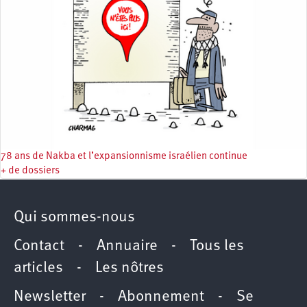
78 ans de Nakba et l’expansionnisme israélien continue
+ de dossiers
Qui sommes-nous
Contact
-
Annuaire
-
Tous les
articles
-
Les nôtres
Newsletter
-
Abonnement
-
Se