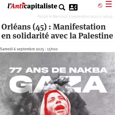
Aller
☰
⎋
au
contenu
Publié le Mercredi 3 septembre 2025 à 19h45.
principal
Orléans (45) : Manifestation
en solidarité avec la Palestine
Samedi 6 septembre 2025 - 15h00