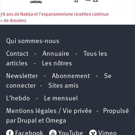
78 ans de Nakba et l’expansionnisme israélien continue
+ de dossiers
Qui sommes-nous
Contact
-
Annuaire
-
Tous les
articles
-
Les nôtres
Newsletter
-
Abonnement
-
Se
connecter
-
Sites amis
L’hebdo
-
Le mensuel
Mentions légales / Vie privée
- Propulsé
par
Drupal
et
Omega
Facebook
YouTube
Vimeo