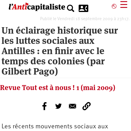
Aller
☰
⎋
au
contenu
Publié le Vendredi 18 septembre 2009 à 23h17.
principal
Un éclairage historique sur
les luttes sociales aux
Antilles : en finir avec le
temps des colonies (par
Gilbert Pago)
Revue Tout est à nous ! 1 (mai 2009)
Les récents mouvements sociaux aux