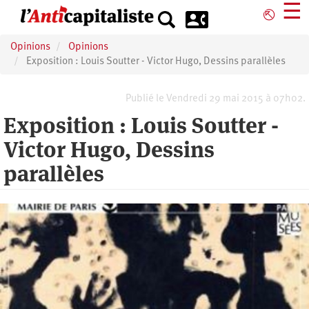
Aller
☰
⎋
au
contenu
Opinions
Opinions
principal
Exposition : Louis Soutter - Victor Hugo, Dessins parallèles
Publié le Vendredi 29 mai 2015 à 07h02.
Exposition : Louis Soutter -
Victor Hugo, Dessins
parallèles