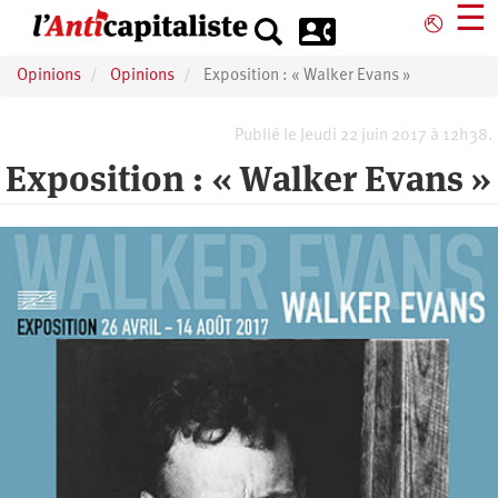
Aller
☰
⎋
au
contenu
Opinions
Opinions
Exposition : « Walker Evans »
principal
Publié le Jeudi 22 juin 2017 à 12h38.
Exposition : « Walker Evans »