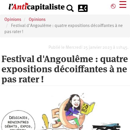
Aller
☰
⎋
au
contenu
Opinions
Opinions
principal
Festival d'Angoulême : quatre expositions décoiffantes à ne
pas rater !
Publié le Mercredi 25 janvier 2023 à 11h45.
Festival d'Angoulême : quatre
expositions décoiffantes à ne
pas rater !