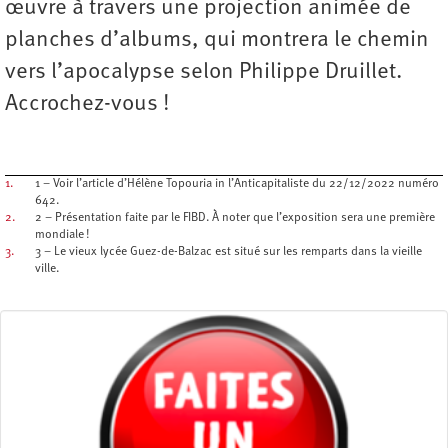
œuvre à travers une projection animée de
planches d’albums, qui montrera le chemin
vers l’apocalypse selon Philippe Druillet.
Accrochez-vous !
1.
1 – Voir l’article d’Hélène Topouria in l’Anticapitaliste du 22/12/2022 numéro
642.
2.
2 – Présentation faite par le FIBD. À noter que l’exposition sera une première
mondiale !
3.
3 – Le vieux lycée Guez-de-Balzac est situé sur les remparts dans la vieille
ville.