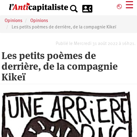
Aller
☰
⎋
au
contenu
Opinions
Opinions
principal
Les petits poèmes de derrière, de la compagnie Kikeï
Publié le Mercredi 31 août 2022 à 16h21.
Les petits poèmes de
derrière, de la compagnie
Kikeï