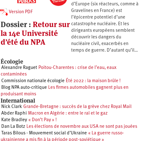
d’Europe (six réacteurs, comme à
Gravelines en France) est
Version PDF
l’épicentre potentiel d’une
Dossier :
Retour sur
catastrophe nucléaire. Et les
la 14e Université
dirigeants européens semblent
découvrir les dangers du
d’été du NPA
nucléaire civil, exacerbés en
temps de guerre. D’autant qu’il…
Écologie
Alexandre Raguet
Poitou-Charentes : crise de l’eau, eaux
contaminées
Commission nationale écologie
Été 2022 : la maison brûle !
Blog NPA auto-critique
Les firmes automobiles gagnent plus en
produisant moins
International
Nick Clark
Grande-Bretagne : succès de la grève chez Royal Mail
Abder Raphi
Macron en Algérie : entre le raï et le gaz
Kate Bradley
« Don’t Pay » !
Dan La Botz
Les élections de novembre aux USA ne sont pas jouées
Taras Bilous - Mouvement social d’Ukraine
« La guerre russo-
ukrainienne a mis fin à la période post-soviétique »