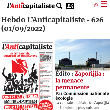
Aller
☰
⎋
au
contenu
Hebdo L’Anticapitaliste - 626
principal
(01/09/2022)
Édito :
Zaporijjia :
la menace
permanente
Par
Commission nationale
écologie
La centrale nucléaire de Zaporijjia
en Ukraine, la plus puissante