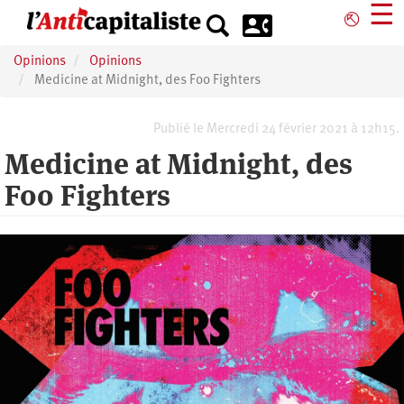
Aller
☰
⎋
au
contenu
Opinions
Opinions
principal
Medicine at Midnight, des Foo Fighters
Publié le Mercredi 24 février 2021 à 12h15.
Medicine at Midnight, des
Foo Fighters