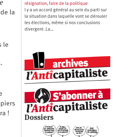
e
résignation, faire de la politique
l y a un accord général au sein du parti sur
 de la
la situation dans laquelle vont se dérouler
les élections, même si nos conclusions
divergent. La…
 le
-
e
apiers
ra !
Dossiers