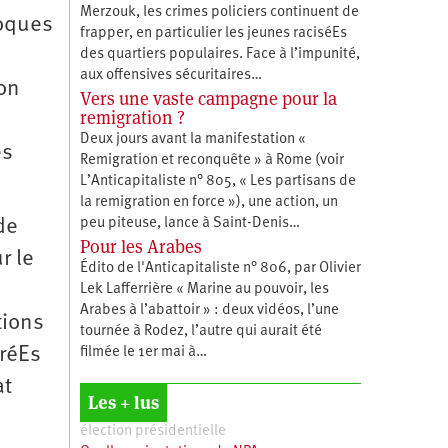
Merzouk, les crimes policiers continuent de
poques
frapper, en particulier les jeunes raciséEs
des quartiers populaires. Face à l’impunité,
aux offensives sécuritaires…
on
Vers une vaste campagne pour la
remigration ?
Deux jours avant la manifestation «
es
Remigration et reconquête » à Rome (voir
L’Anticapitaliste n° 805, « Les partisans de
la remigration en force »), une action, un
peu piteuse, lance à Saint-Denis…
de
Pour les Arabes
r le
Édito de l'Anticapitaliste n° 806, par Olivier
Lek Lafferrière « Marine au pouvoir, les
Arabes à l’abattoir » : deux vidéos, l’une
tions
tournée à Rodez, l’autre qui aurait été
gréEs
filmée le 1er mai à…
at
Les + lus
élection présidentielle