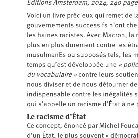
Éditions Amsterdam, 2024, 240 pages
Santé
Hôpitaux
LGBTI
Amérique
du
Nord
Voici un livre précieux qui remet de la
Vidéos
SNCF
Amérique
latine
gouvernements successifs n’ont cher
Dans
Services
Asie
les haines racistes. Avec Macron, la 
mon
publics
département
Europe
plus en plus durement contre les étr
musulmanEs ou supposés tels, les 
Moyen-
Orient
temps qu’est développée une
« polic
Océanie
du vocabulaire »
contre leurs soutien
nous diviser et de nous détourner de 
indispensable contre les inégalités s
qui s’appelle un racisme d’État à ne 
Le racisme d’État
Ce concept, énoncé par Michel Fouca
d’un État, le plus souvent « démocrat