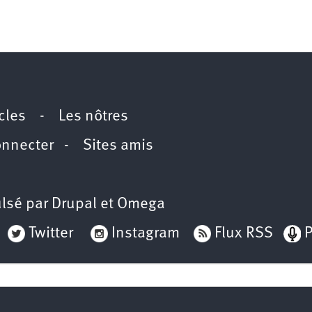
icles
-
Les nôtres
onnecter
-
Sites amis
lsé par
Drupal
et
Omega
Twitter
Instagram
Flux RSS