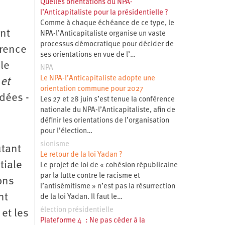
Quelles orientations du NPA-
l’Anticapitaliste pour la présidentielle ?
Comme à chaque échéance de ce type, le
ent
NPA-l’Anticapitaliste organise un vaste
processus démocratique pour décider de
érence
ses orientations en vue de l’…
ôle
NPA
Le NPA-l’Anticapitaliste adopte une
 et
orientation commune pour 2027
idées ­
Les 27 et 28 juin s’est tenue la conférence
nationale du NPA-l’Anticapitaliste, afin de
définir les orientations de l’organisation
pour l’élection…
sionisme
utant
Le retour de la loi Yadan ?
tiale
Le projet de loi de « cohésion républicaine
par la lutte contre le racisme et
ions
l’antisémitisme » n’est pas la résurrection
nt
de la loi Yadan. Il faut le…
élection présidentielle
et les
Plateforme 4 : Ne pas céder à la