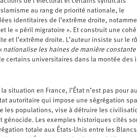
ractions de l’électorat et certains syndicats
’islamisme au rang de priorité nationale, le
dées identitaires de l’extrême droite, notamm
t le « péril migratoire ». Et construit une coh
e et l’extrême droite. L’auteur insiste sur le r
 nationalise les haines de manière constante
de certains universitaires dans la montée des 
la situation en France, l’État n’est pas pour a
 État autoritaire qui impose une ségrégation spa
e les populations, vise à détruire les civilisat
et génocide. Les exemples historiques cités so
régation totale aux États-Unis entre les Blancs 