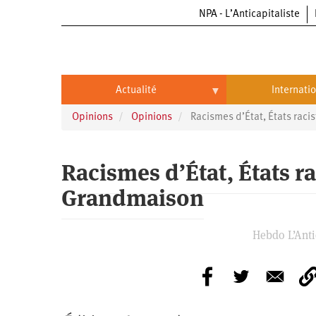
NPA - L’Anticapitaliste
Aller
au
contenu
principal
Actualité
Internati
Opinions
Opinions
Racismes d’État, États raci
Actualité
International
Politique
Brésil
Racismes d’État, États ra
Entreprises
Chine
Grandmaison
Oppressions
Entreprises
États-
Unis
Hebdo L’Antic
Économie
Automobile
Oppressions
Continents
Écologie
Aéronautique
Antiracisme
Continents
Éducation
Commerce
Féminisme
Afrique