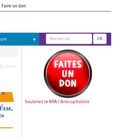
Faire un don
OK
ture
 à 12h00.
Soutenez le NPA l'Anticapitaliste