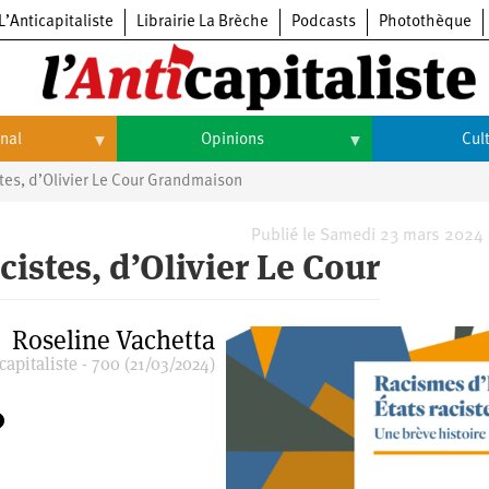
L’Anticapitaliste
Librairie La Brèche
Podcasts
Photothèque
onal
Opinions
Cul
stes, d’Olivier Le Cour Grandmaison
Opinions
Culture
Histoire
Arts
Publié le Samedi 23 mars 2024
cistes, d’Olivier Le Cour
Cinéma
Expositions
Roseline Vachetta
apitaliste - 700 (21/03/2024)
Livres
Musique