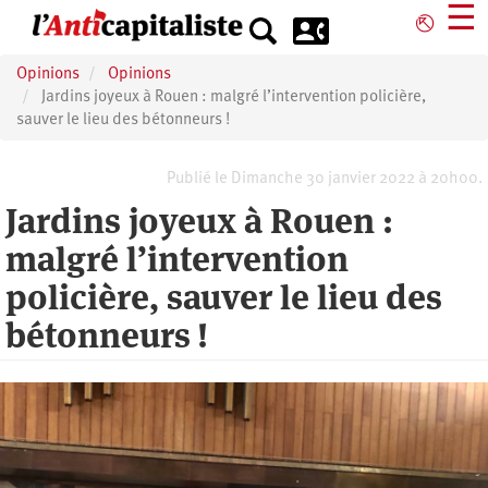
Aller
☰
⎋
au
contenu
Opinions
Opinions
principal
Jardins joyeux à Rouen : malgré l’intervention policière,
sauver le lieu des bétonneurs !
Publié le Dimanche 30 janvier 2022 à 20h00.
Jardins joyeux à Rouen :
malgré l’intervention
policière, sauver le lieu des
bétonneurs !