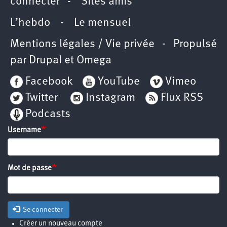
connecter
-
Sites amis
L’hebdo
-
Le mensuel
Mentions légales / Vie privée
- Propulsé
par
Drupal
et
Omega
Facebook
YouTube
Vimeo
Twitter
Instagram
Flux RSS
Podcasts
Username
Mot de passe
Se connecter
Créer un nouveau compte