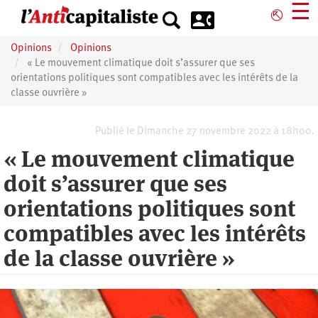
Aller
☰
⎋
au
contenu
Opinions
Opinions
principal
« Le mouvement climatique doit s’assurer que ses
orientations politiques sont compatibles avec les intérêts de la
classe ouvrière »
Publié le Dimanche 27 novembre 2022 à 18h00.
« Le mouvement climatique
doit s’assurer que ses
orientations politiques sont
compatibles avec les intérêts
de la classe ouvrière »