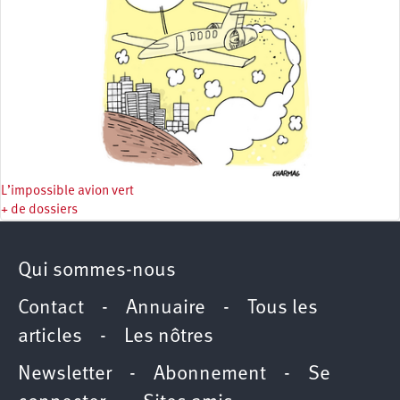
L’impossible avion vert
+ de dossiers
Qui sommes-nous
Contact
-
Annuaire
-
Tous les
articles
-
Les nôtres
Newsletter
-
Abonnement
-
Se