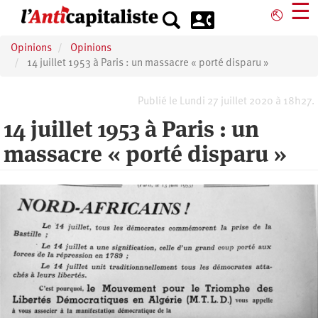
Aller
☰
⎋
au
contenu
Opinions
Opinions
principal
14 juillet 1953 à Paris : un massacre « porté disparu »
Publié le Lundi 27 juillet 2020 à 18h27.
14 juillet 1953 à Paris : un
massacre « porté disparu »