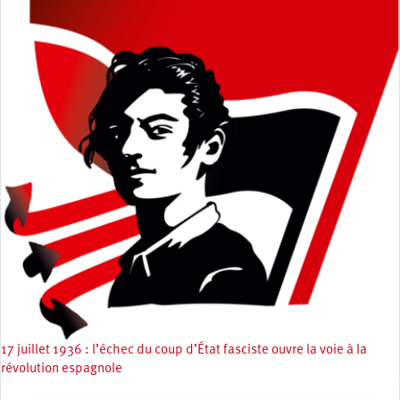
17 juillet 1936 : l’échec du coup d’État fasciste ouvre la voie à la
révolution espagnole