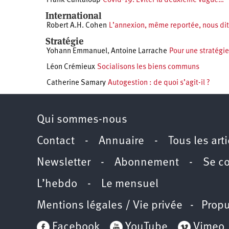
Frank Cantaloup
Covid-19. Éviter la deuxième vague…
International
Robert A.H. Cohen
L’annexion, même reportée, nous dit l
Stratégie
Yohann Emmanuel
,
Antoine Larrache
Pour une stratégi
Léon Crémieux
Socialisons les biens communs
Catherine Samary
Autogestion : de quoi s’agit-il ?
Qui sommes-nous
Contact
-
Annuaire
-
Tous les art
Newsletter
-
Abonnement
-
Se c
L’hebdo
-
Le mensuel
Mentions légales / Vie privée
- Propu
Facebook
YouTube
Vimeo