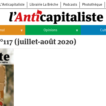
L’Anticapitaliste
Librairie La Brèche
Podcasts
Photothèque
onal
Opinions
Cul
°117 (juillet-août 2020)
Opinions
Culture
Histoire
Arts
Cinéma
Expositions
Livres
Musique