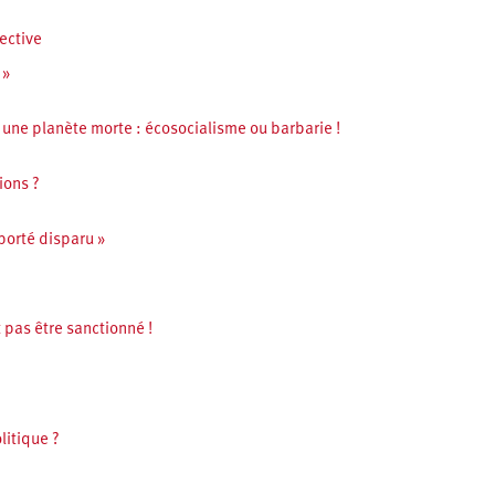
ective
 »
une planète morte : écosocialisme ou barbarie !
ions ?
 porté disparu »
 pas être sanctionné !
litique ?