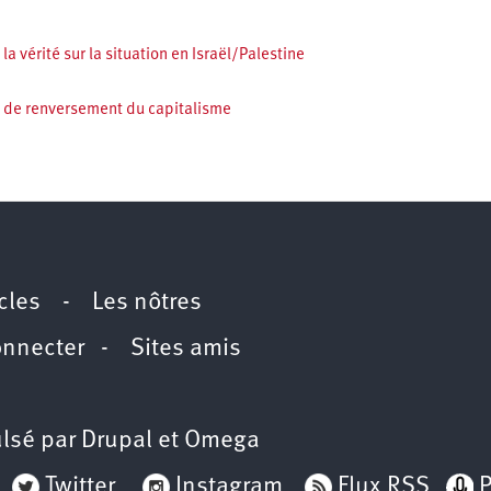
a vérité sur la situation en Israël/Palestine
e de renversement du capitalisme
icles
-
Les nôtres
onnecter
-
Sites amis
lsé par
Drupal
et
Omega
Twitter
Instagram
Flux RSS