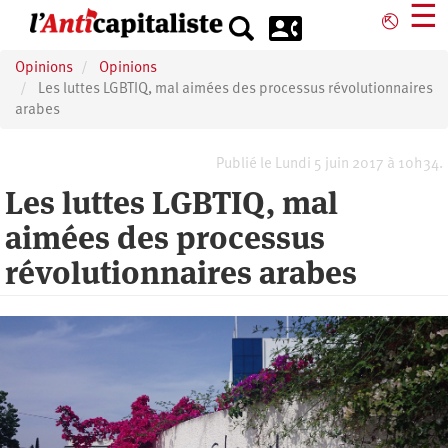
Aller
☰
⎋
au
contenu
Opinions
Opinions
principal
Les luttes LGBTIQ, mal aimées des processus révolutionnaires
arabes
Publié le Lundi 5 juin 2017 à 10h34.
Les luttes LGBTIQ, mal
aimées des processus
révolutionnaires arabes