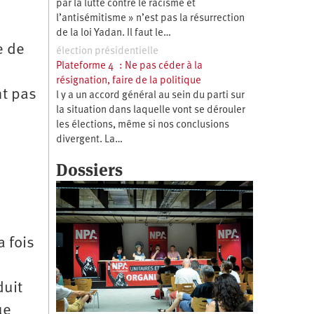
par la lutte contre le racisme et
l’antisémitisme » n’est pas la résurrection
de la loi Yadan. Il faut le…
e de
élection présidentielle
Plateforme 4 : Ne pas céder à la
résignation, faire de la politique
nt pas
l y a un accord général au sein du parti sur
la situation dans laquelle vont se dérouler
les élections, même si nos conclusions
divergent. La…
Dossiers
a fois
duit
ue