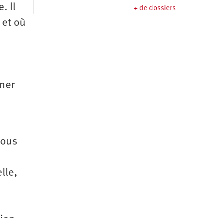
. Il
+ de dossiers
 et où
nner
nous
lle,