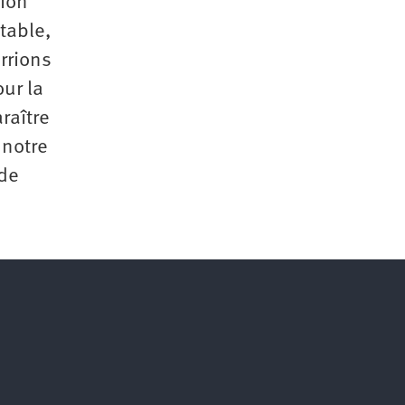
tion
table,
rrions
ur la
raître
 notre
 de