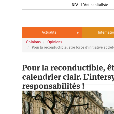
NPA - L’Anticapitaliste
Aller
au
contenu
principal
Actualité
Internati
Opinions
Opinions
Actualité
International
Pour la reconductible, être force d'initiative et dé
Politique
Brésil
Pour la reconductible, êt
Entreprises
Chine
calendrier clair. L’inter
Oppressions
Entreprises
États-
Unis
responsabilités !
Économie
Automobile
Oppressions
Continents
Écologie
Aéronautique
Antiracisme
Continents
Éducation
Commerce
Féminisme
Afrique