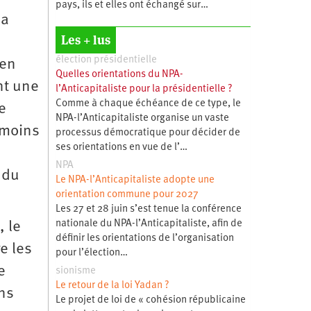
pays, ils et elles ont échangé sur…
la
Les + lus
élection présidentielle
 en
Quelles orientations du NPA-
nt une
l’Anticapitaliste pour la présidentielle ?
Comme à chaque échéance de ce type, le
e
NPA-l’Anticapitaliste organise un vaste
nmoins
processus démocratique pour décider de
ses orientations en vue de l’…
NPA
 du
Le NPA-l’Anticapitaliste adopte une
orientation commune pour 2027
Les 27 et 28 juin s’est tenue la conférence
nationale du NPA-l’Anticapitaliste, afin de
, le
définir les orientations de l’organisation
e les
pour l’élection…
e
sionisme
Le retour de la loi Yadan ?
ens
Le projet de loi de « cohésion républicaine