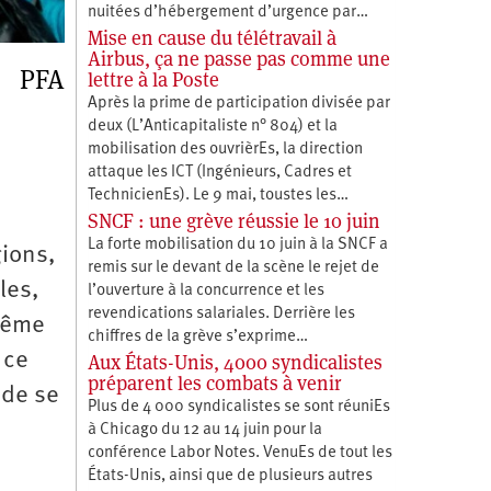
nuitées d’hébergement d’urgence par…
Mise en cause du télétravail à
Airbus, ça ne passe pas comme une
PFA
lettre à la Poste
Après la prime de participation divisée par
deux (L’Anticapitaliste n° 804) et la
mobilisation des ouvrièrEs, la direction
attaque les ICT (Ingénieurs, Cadres et
TechnicienEs). Le 9 mai, toustes les…
SNCF : une grève réussie le 10 juin
La forte mobilisation du 10 juin à la SNCF a
gions,
remis sur le devant de la scène le rejet de
les,
l’ouverture à la concurrence et les
revendications salariales. Derrière les
 même
chiffres de la grève s’exprime…
 ce
Aux États-Unis, 4000 syndicalistes
préparent les combats à venir
 de se
Plus de 4 000 syndicalistes se sont réuniEs
à Chicago du 12 au 14 juin pour la
conférence Labor Notes. VenuEs de tout les
États-Unis, ainsi que de plusieurs autres