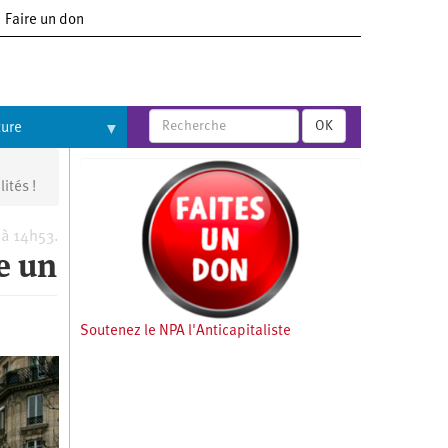
Faire un don
OK
ture
ités !
 à 14h53.
re un
Soutenez le NPA l'Anticapitaliste