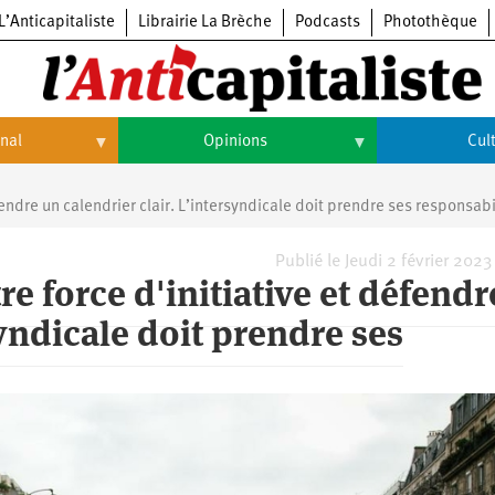
L’Anticapitaliste
Librairie La Brèche
Podcasts
Photothèque
onal
Opinions
Cul
Opinions
Culture
fendre un calendrier clair. L’intersyndicale doit prendre ses responsabil
Histoire
Arts
Publié le Jeudi 2 février 2023
re force d'initiative et défend
Cinéma
syndicale doit prendre ses
Expositions
Livres
Musique