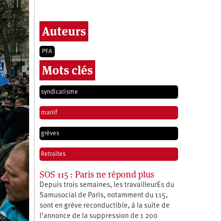
Auteurs
PFA
Mots clés
syndicalisme
manif
grèves
Retraites
SOS 115 : Paris ne répond plus
Depuis trois semaines, les travailleurEs du
Samusocial de Paris, notamment du 115,
sont en grève reconductible, à la suite de
l’annonce de la suppression de 1 200