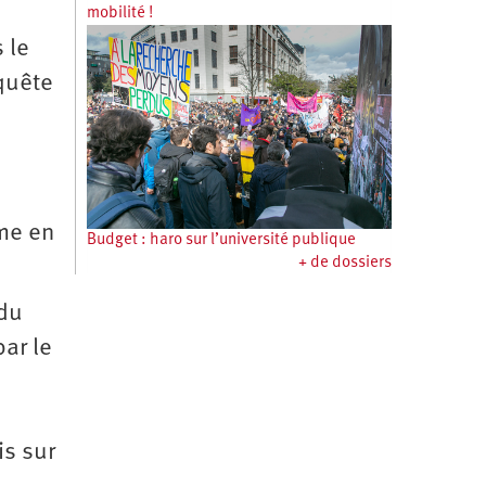
mobilité !
 le
quête
rme en
Budget : haro sur l’université publique
+ de dossiers
 du
ar le
is sur