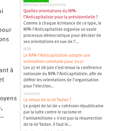
élection présidentielle
ui
Quelles orientations du NPA-
l’Anticapitaliste pour la présidentielle ?
Comme à chaque échéance de ce type, le
pour
NPA-l’Anticapitaliste organise un vaste
processus démocratique pour décider de
dons
ses orientations en vue de l’…
NPA
Le NPA-l’Anticapitaliste adopte une
orientation commune pour 2027
Les 27 et 28 juin s’est tenue la conférence
ant à
nationale du NPA-l’Anticapitaliste, afin de
et
définir les orientations de l’organisation
pour l’élection…
sionisme
itoyens
Le retour de la loi Yadan ?
Le projet de loi de « cohésion républicaine
,
par la lutte contre le racisme et
 –
l’antisémitisme » n’est pas la résurrection
de la loi Yadan. Il faut le…