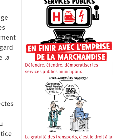
age
es
rement
égard
e la
Défendre, étendre, démocratiser les
services publics municipaux
ectes
du
tice
La gratuité des transports, c’est le droit à la