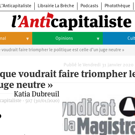
L’Anticapitaliste
Librairie La Brèche
Podcasts
Photothèque
onal
Opinions
Cul
 voudrait faire triompher le politique est celle d’un juge neutre »
Opinions
Culture
Histoire
Arts
Publié le Vendredi 31 janvier 2020
 que voudrait faire triompher l
Cinéma
juge neutre »
Expositions
Katia Dubreuil
apitaliste - 507 (30/01/2020)
Livres
Musique