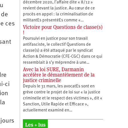
décembre 2020, l’affaire dite « 8/12 »
du
revient devant la justice. Au cœur de ce
 de
procès en appel : la criminalisation de
militantEs présentéEs comme «…
ue ces
Victoire pour Questions de classe(s)
!
Poursuivi en justice pour son travail
isant
antifasciste, le collectif Questions de
classe(s) a été attaqué par le syndicat
Action & Démocratie (CFE-CGC) dans ce qui
ressemblait à s’y méprendre à une…
Avec la loi SURE, Darmanin
accélère le démantèlement de la
dre
justice criminelle
i-ci
Depuis le 31 mars, les avocatEs sont en
grève contre le projet de loi sur « la justice
ion
criminelle et le respect des victimes », dit «
la
Sanction, Utile Rapide et Efficace »,
actuellement examiné en…
ujours
Les + lus