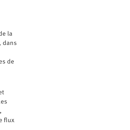
de la
, dans
tes de
et
les
,
e flux