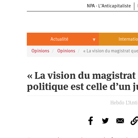
NPA - L’Anticapitaliste
Aller
au
contenu
principal
Actualité
Internati
Opinions
Opinions
« La vision du magistrat que
Actualité
International
Politique
Brésil
« La vision du magistrat
Entreprises
Chine
politique est celle d’un 
Oppressions
Entreprises
États-
Unis
Hebdo L’Antic
Économie
Automobile
Oppressions
Continents
Écologie
Aéronautique
Antiracisme
Continents
Éducation
Commerce
Féminisme
Afrique