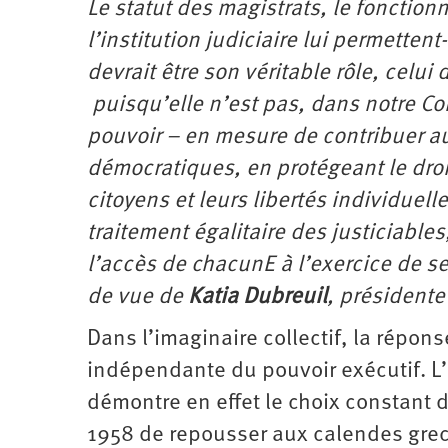
Le statut des magistrats, le fonctio
Santé
Hôpitaux
LGBTI
Amérique
du
l’institution judiciaire lui permettent
Nord
Vidéos
SNCF
Amérique
devrait être son véritable rôle, celui 
latine
Dans
Services
Asie
puisqu’elle n’est pas, dans notre Co
mon
publics
département
pouvoir – en mesure de contribuer au
Europe
démocratiques, en protégeant le droit
Moyen-
citoyens et leurs libertés individuell
Orient
Océanie
traitement égalitaire des justiciables
l’accès de chacunE à l’exercice de ses
de vue de
Katia Dubreuil
, présidente
Dans l’imaginaire collectif, la répons
indépendante du pouvoir exécutif. L’
démontre en effet le choix constant 
1958 de repousser aux calendes grec