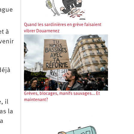
vague
Quand les sardinières en grève faisaient
et à
vibrer Douarnenez
venir
déjà
Grèves, blocages, manifs sauvages... Et
maintenant?
 il
as la
la