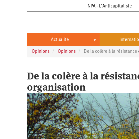
NPA - L’Anticapitaliste
Aller
au
contenu
principal
Actualité
Internati
Opinions
Opinions
De la colère à la résistance 
Actualité
International
Politique
Brésil
De la colère à la résistan
Entreprises
Chine
organisation
Oppressions
Entreprises
États-
Unis
Économie
Automobile
Oppressions
Continents
Écologie
Aéronautique
Antiracisme
Continents
Éducation
Commerce
Féminisme
Afrique