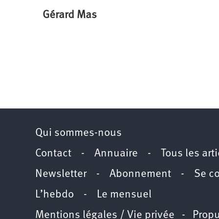
Gérard Mas
Qui sommes-nous
Contact
-
Annuaire
-
Tous les art
Newsletter
-
Abonnement
-
Se c
L’hebdo
-
Le mensuel
Mentions légales / Vie privée
- Propu