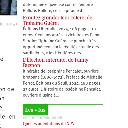
déterminée et joyeuse contre l’empire
Bolloré. Bolloré, ce « capitaine d’…
Écoutez gronder leur colère, de
Tiphaine Guéret
ier 2014)
Éditions Libertalia, 2024, 108 pages, 10
euros. Cent ans après la victoire des Penn
Sardin1 Tiphaine Guéret se penche très
opportunément sur la réalité actuelle des
sardinières, « les héritières des…
ne
L’Élection interdite, de Fanny
Bugnon
Itinéraire de Joséphine Pencalet, ouvrière
bretonne (1886-1972). Préface de Michelle
Perrot, Éditions du Seuil, 2024, 288 pages,
ion de
23 euros. L’histoire de Joséphine Pencalet,
ouvrière d’usine à…
on
e
Les + lus
ler en
élection présidentielle
Quelles orientations du NPA-
t