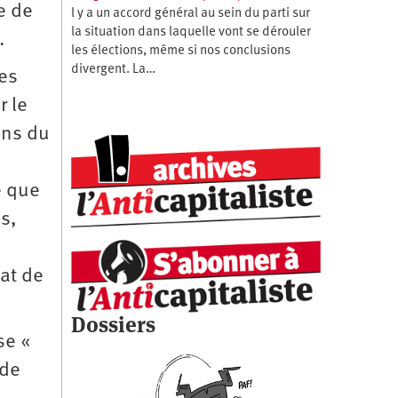
e de
l y a un accord général au sein du parti sur
la situation dans laquelle vont se dérouler
.
les élections, même si nos conclusions
divergent. La…
es
r le
ins du
e que
s,
at de
Dossiers
 se «
 de