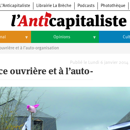
L’Anticapitaliste
Librairie La Brèche
Podcasts
Photothèque
onal
Opinions
Cul
ouvrière et à l’auto-organisation
Opinions
Culture
Histoire
Arts
Publié le Lundi 6 janvier 2014
ce ouvrière et à l’auto-
Cinéma
Expositions
Livres
Musique