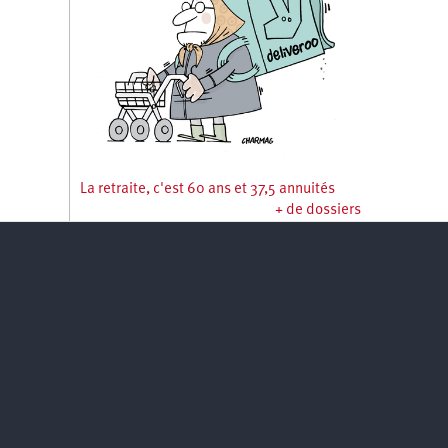
La retraite, c'est 60 ans et 37,5 annuités
+ de dossiers