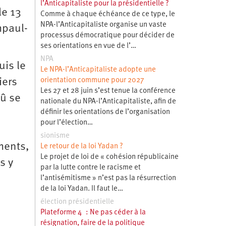
l’Anticapitaliste pour la présidentielle ?
le 13
Comme à chaque échéance de ce type, le
NPA-l’Anticapitaliste organise un vaste
mpaul-
processus démocratique pour décider de
ses orientations en vue de l’…
NPA
uis le
Le NPA-l’Anticapitaliste adopte une
iers
orientation commune pour 2027
Les 27 et 28 juin s’est tenue la conférence
dû se
nationale du NPA-l’Anticapitaliste, afin de
définir les orientations de l’organisation
pour l’élection…
sionisme
ments,
Le retour de la loi Yadan ?
Le projet de loi de « cohésion républicaine
s y
par la lutte contre le racisme et
l’antisémitisme » n’est pas la résurrection
de la loi Yadan. Il faut le…
élection présidentielle
Plateforme 4 : Ne pas céder à la
résignation, faire de la politique