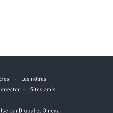
icles
-
Les nôtres
onnecter
-
Sites amis
lsé par
Drupal
et
Omega