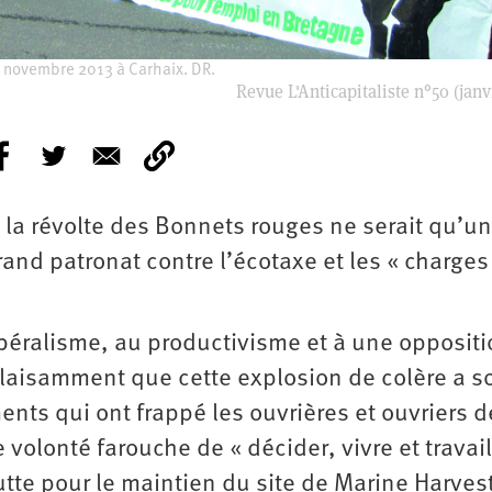
0 novembre 2013 à Carhaix. DR.
Revue L'Anticapitaliste n°50 (janv
, la révolte des Bonnets rouges ne serait qu’u
rand patronat contre l’écotaxe et les « charges
 libéralisme, au productivisme et à une opposit
laisamment que cette explosion de colère a s
ents qui ont frappé les ouvrières et ouvriers d
volonté farouche de « décider, vivre et travail
lutte pour le maintien du site de Marine Harves