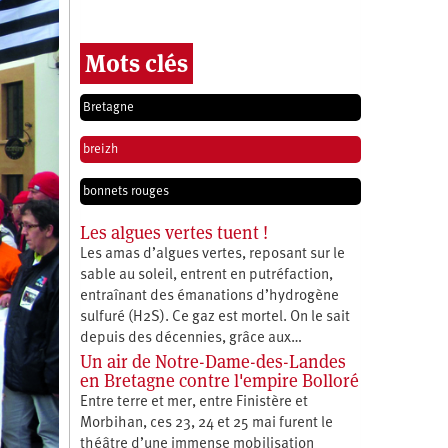
Mots clés
Bretagne
breizh
bonnets rouges
Les algues vertes tuent !
Les amas d’algues vertes, reposant sur le
sable au soleil, entrent en putréfaction,
entraînant des émanations d’hydrogène
sulfuré (H2S). Ce gaz est mortel. On le sait
depuis des décennies, grâce aux…
Un air de Notre-Dame-des-Landes
en Bretagne contre l'empire Bolloré
Entre terre et mer, entre Finistère et
Morbihan, ces 23, 24 et 25 mai furent le
théâtre d’une immense mobilisation