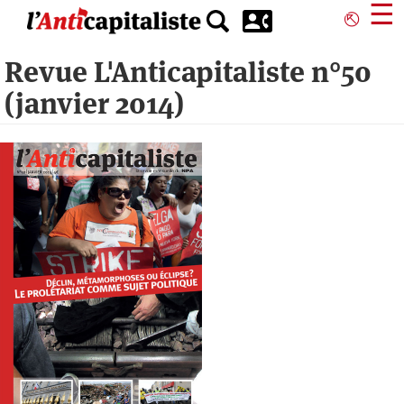
Aller
☰
⎋
au
contenu
Revue L'Anticapitaliste n°50
principal
(janvier 2014)