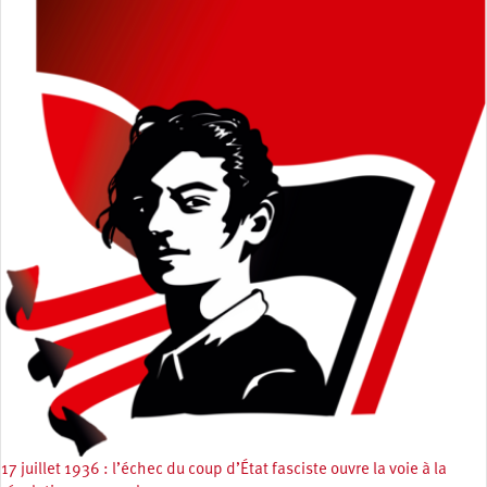
17 juillet 1936 : l’échec du coup d’État fasciste ouvre la voie à la