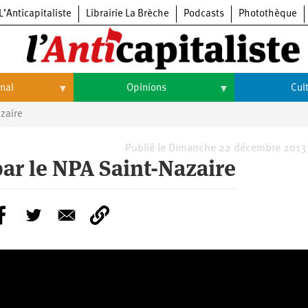
L’Anticapitaliste
Librairie La Brèche
Podcasts
Photothèque
onal
Opinions
Cul
zaire
Opinions
Culture
Histoire
Arts
Publié le Dimanche 22 décembre 2013 
ar le NPA Saint-Nazaire
Cinéma
Expositions
Livres
Musique