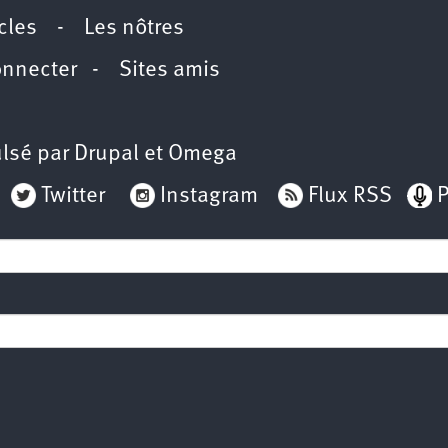
icles
-
Les nôtres
onnecter
-
Sites amis
lsé par
Drupal
et
Omega
Twitter
Instagram
Flux RSS