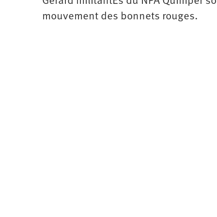
Gérard militantEs du NPA Quimper son
mouvement des bonnets rouges.