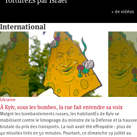
TorturéEs par Israël
+ de vidéos
International
Ukraine
À Kyiv, sous les bombes, la rue fait entendre sa voix
Malgré les bombardements russes, les habitantEs de Kyiv se
mobilisent contre le limogeage du ministre de la Défense et la hausse
brutale du prix des transports. La nuit avait été effroyable : plus de
40 missiles tirés en 50 minutes. Pourtant, ce dimanche 19 juillet au