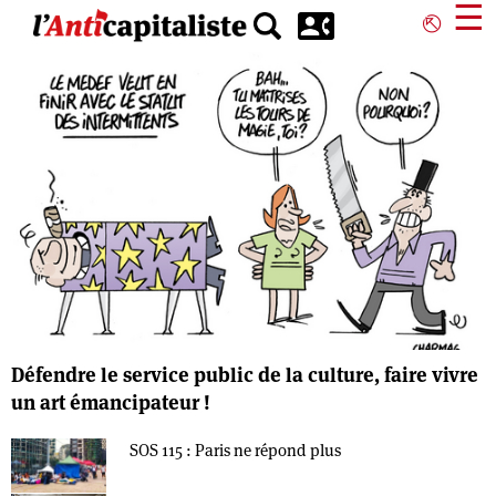
Aller
☰
⎋
au
contenu
principal
Défendre le service public de la culture, faire vivre
un art émancipateur !
SOS 115 : Paris ne répond plus