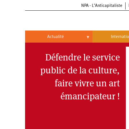
NPA - L’Anticapitaliste
Aller
au
contenu
principal
Actualité
Internati
Actualité
International
Défendre le service
Politique
Brésil
public de la culture,
Entreprises
Chine
faire vivre un art
Oppressions
Entreprises
États-
Unis
émancipateur !
Économie
Automobile
Oppressions
Continents
Écologie
Aéronautique
Antiracisme
Continents
Éducation
Commerce
Féminisme
Afrique