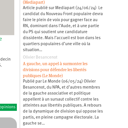
(Mediapart)
Article publié sur Mediapart (24/06/24) Le
candidat du Nouveau Front populaire devra
faire le plein de voix pour gagner face au
RN, dominant dans l’Aude, et à une partie
du PS qui soutient une candidature
e
dissidente. Mais l’accueil est bon dans les
quartiers populaires d’une ville où la
situation…
Olivier Besancenot
édecin
A gauche, un appel à surmonter les
S.
divisions pour défendre les libertés
publiques (Le Monde)
Publié par Le Monde (06/05/24) Olivier
Besancenot, du NPA, et d’autres membres
de la gauche associative et politique
appellent à un sursaut collectif contre les
atteintes aux libertés publiques. A rebours
’opinions
de la dynamique de division qui oppose les
partis, en pleine campagne électorale. La
gauche se…