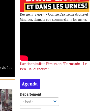
Revue n° 174-175 - Contre L'extrême droite et
Macron, dans la rue comme dans les urnes
L'Anticapitaliste l'émission "Darmanin - Le
e vidéos
Pen : la loi raciste"
Agenda
Département