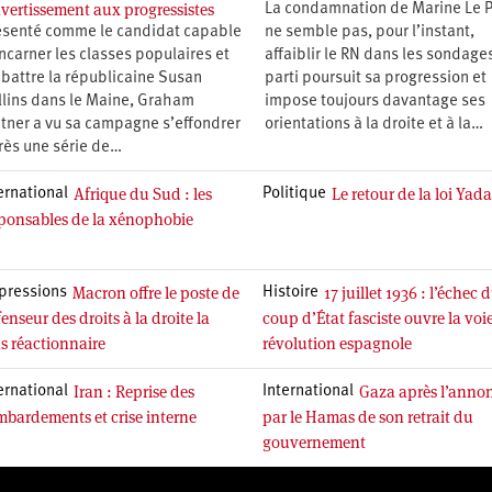
avertissement aux progressistes
La condamnation de Marine Le 
ésenté comme le candidat capable
ne semble pas, pour l’instant,
ncarner les classes populaires et
affaiblir le RN dans les sondages
 battre la républicaine Susan
parti poursuit sa progression et
llins dans le Maine, Graham
impose toujours davantage ses
atner a vu sa campagne s’effondrer
orientations à la droite et à la…
rès une série de…
Afrique du Sud : les
Le retour de la loi Yad
ernational
Politique
ponsables de la xénophobie
Macron offre le poste de
17 juillet 1936 : l’échec 
pressions
Histoire
enseur des droits à la droite la
coup d’État fasciste ouvre la voie
s réactionnaire
révolution espagnole
Iran : Reprise des
Gaza après l’anno
ernational
International
bardements et crise interne
par le Hamas de son retrait du
gouvernement