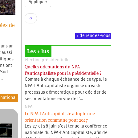
Appliquer
Pagination
Page
‹‹
bles de
précédente
+ de rendez-vous
s
dans un
Les + lus
t aussi
itiques
élection présidentielle
ns ont
Quelles orientations du NPA-
 Sud
l’Anticapitaliste pour la présidentielle ?
.…
Comme à chaque échéance de ce type, le
NPA-l’Anticapitaliste organise un vaste
processus démocratique pour décider de
rnational
ses orientations en vue de l’…
NPA
Le NPA-l’Anticapitaliste adopte une
orientation commune pour 2027
Les 27 et 28 juin s’est tenue la conférence
nationale du NPA-l’Anticapitaliste, afin de