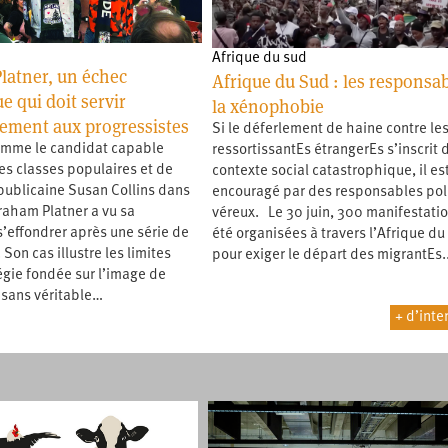
Afrique du sud
latner, un échec
Afrique du Sud : les responsa
e qui doit servir
la xénophobie
sement aux progressistes
Si le déferlement de haine contre le
omme le candidat capable
ressortissantEs étrangerEs s’inscrit 
les classes populaires et de
contexte social catastrophique, il es
épublicaine Susan Collins dans
encouragé par des responsables pol
raham Platner a vu sa
véreux. Le 30 juin, 300 manifestatio
effondrer après une série de
été organisées à travers l’Afrique du
 Son cas illustre les limites
pour exiger le départ des migrantEs
égie fondée sur l’image de
 sans véritable…
+ d’inte