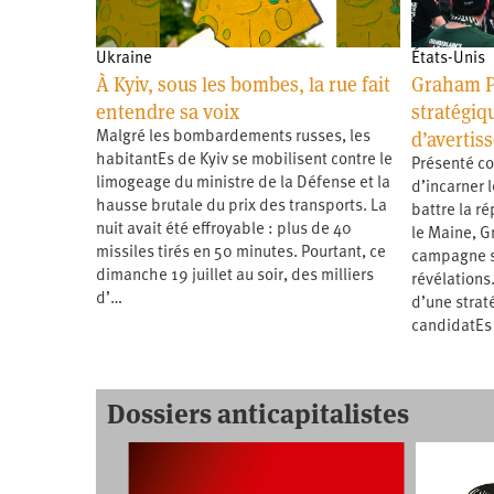
Ukraine
États-Unis
À Kyiv, sous les bombes, la rue fait
Graham P
entendre sa voix
stratégiqu
d’avertis
Malgré les bombardements russes, les
habitantEs de Kyiv se mobilisent contre le
Présenté c
limogeage du ministre de la Défense et la
d’incarner 
hausse brutale du prix des transports. La
battre la r
nuit avait été effroyable : plus de 40
le Maine, G
missiles tirés en 50 minutes. Pourtant, ce
campagne s’
dimanche 19 juillet au soir, des milliers
révélations.
d’…
d’une strat
candidatEs
Dossiers anticapitalistes