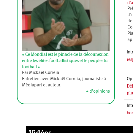
d’
Pr
d’i
de
Co
Pl
ap
Int
« Ce Mondial est le pinacle de la déconnexion
res
entre les élites footballistiques et le peuple du
football »
Par Mickaël Correia
Op
Entretien avec Mickaël Correia, journaliste à
Déf
Médiapart et auteur.
+ d’opinions
plu
Int
bom
Vidéos