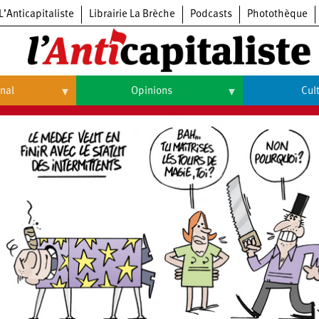
L’Anticapitaliste
Librairie La Brèche
Podcasts
Photothèque
onal
Opinions
Cul
Opinions
Culture
Histoire
Arts
Cinéma
Expositions
Livres
Musique