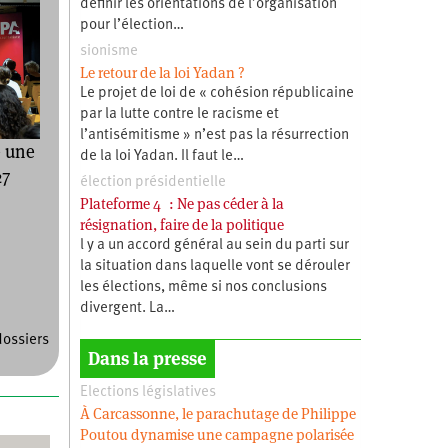
définir les orientations de l’organisation
pour l’élection…
sionisme
Le retour de la loi Yadan ?
Le projet de loi de « cohésion républicaine
par la lutte contre le racisme et
l’antisémitisme » n’est pas la résurrection
e une
de la loi Yadan. Il faut le…
27
élection présidentielle
Plateforme 4 : Ne pas céder à la
résignation, faire de la politique
l y a un accord général au sein du parti sur
la situation dans laquelle vont se dérouler
les élections, même si nos conclusions
divergent. La…
dossiers
Dans la presse
Elections législatives
À Carcassonne, le parachutage de Philippe
Poutou dynamise une campagne polarisée