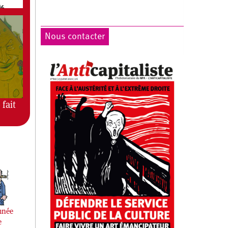
Nous contacter
 fait
mnée
e