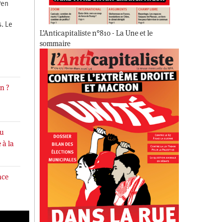
Pen
. Le
L’Anticapitaliste n°810 - La Une et le
sommaire
an ?
du
 à la
nce