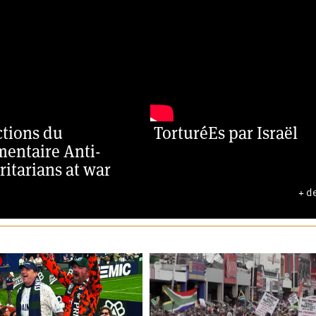
ctions du
TorturéEs par Israël
entaire Anti-
ritarians at war
+ d