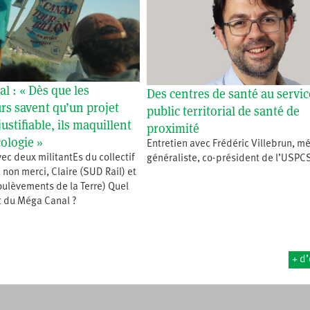
l : « Dès que les
Des centres de santé au servic
s savent qu’un projet
public territorial de santé de
justifiable, ils maquillent
proximité
cologie »
Entretien avec Frédéric Villebrun, m
vec deux militantEs du collectif
généraliste, co-président de l’USPC
non merci, Claire (SUD Rail) et
oulèvements de la Terre) Quel
et du Méga Canal ?
+ d