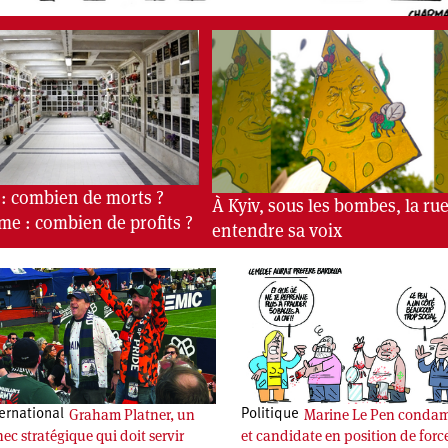
 : combien de morts ?
À Kyiv, sous les bombes, la rue
me : combien de profits ?
entendre sa voix
Graham Platner, un
Marine Le Pen conda
ernational
Politique
ec stratégique qui doit servir
et candidate en position de forc