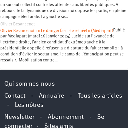
un sursaut collectif contre les atteintes aux libertés publiques. A
rebours de la dynamique de division qui oppose les partis, en pleine
campagne électorale. La gauche se…
Olivier Besancenot
Olivier Besancenot : « Le danger fasciste est réel » (Mediapart)
Publié
par Mediapart (mardi 16 janvier 2024) Lucide sur l’avancée de
l’extrême droite, l’ancien candidat d’extrême gauche à la
présidentielle appelle à refuser la « dictature du fait accompli » : à
condition d’éviter le sectarisme, le camp de l’émancipation peut se
ressaisir. Mobilisation contre…
Qui sommes-nous
Contact
-
Annuaire
-
Tous les articles
-
Les nôtres
Newsletter
-
Abonnement
-
Se
connecter
-
Sites amis