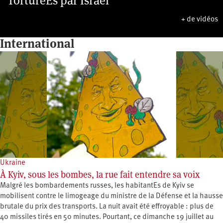
TorturéEs par Israël
+ de vidéos
International
Ukraine
À Kyiv, sous les bombes, la rue fait entendre sa voix
Malgré les bombardements russes, les habitantEs de Kyiv se
mobilisent contre le limogeage du ministre de la Défense et la hausse
brutale du prix des transports. La nuit avait été effroyable : plus de
40 missiles tirés en 50 minutes. Pourtant, ce dimanche 19 juillet au