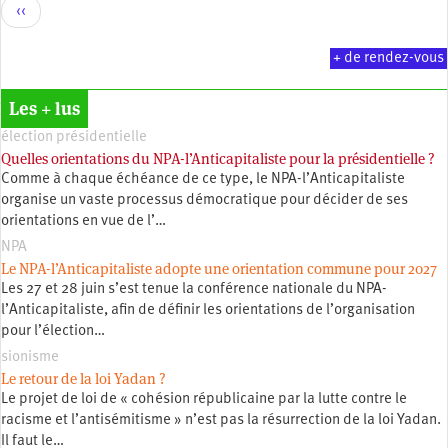
Pagination
Page
‹‹
précédente
+ de rendez-vous
Les + lus
élection présidentielle
Quelles orientations du NPA-l’Anticapitaliste pour la présidentielle ?
Comme à chaque échéance de ce type, le NPA-l’Anticapitaliste
organise un vaste processus démocratique pour décider de ses
orientations en vue de l’…
NPA
Le NPA-l’Anticapitaliste adopte une orientation commune pour 2027
Les 27 et 28 juin s’est tenue la conférence nationale du NPA-
l’Anticapitaliste, afin de définir les orientations de l’organisation
pour l’élection…
sionisme
Le retour de la loi Yadan ?
Le projet de loi de « cohésion républicaine par la lutte contre le
racisme et l’antisémitisme » n’est pas la résurrection de la loi Yadan.
Il faut le…