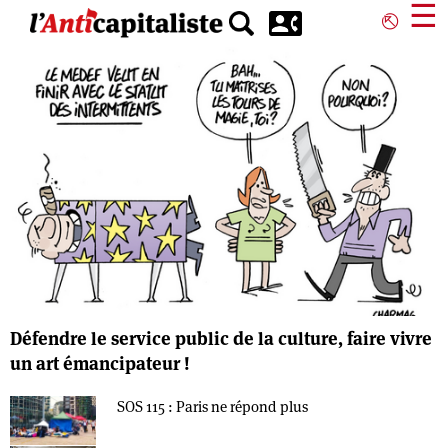
Aller
☰
⎋
au
contenu
principal
Défendre le service public de la culture, faire vivre
un art émancipateur !
SOS 115 : Paris ne répond plus