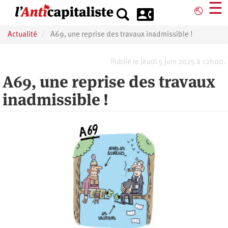
Aller
☰
⎋
au
contenu
Actualité
A69, une reprise des travaux inadmissible !
principal
Publié le Jeudi 5 juin 2025 à 12h00.
A69, une reprise des travaux
inadmissible !