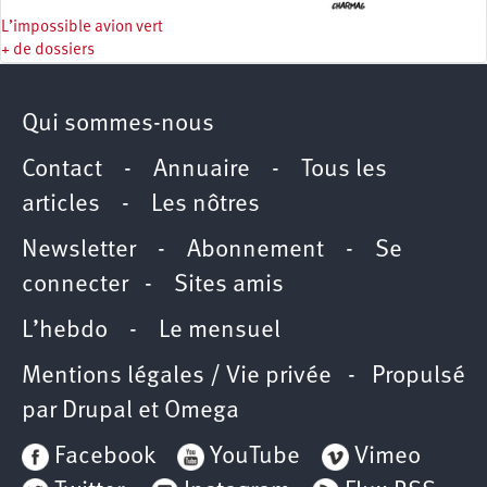
L’impossible avion vert
+ de dossiers
Qui sommes-nous
Contact
-
Annuaire
-
Tous les
articles
-
Les nôtres
Newsletter
-
Abonnement
-
Se
connecter
-
Sites amis
L’hebdo
-
Le mensuel
Mentions légales / Vie privée
- Propulsé
par
Drupal
et
Omega
Facebook
YouTube
Vimeo