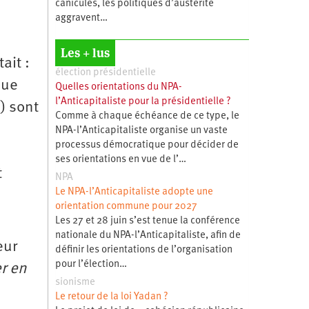
canicules, les politiques d’austérité
aggravent…
Les + lus
ait :
élection présidentielle
que
Quelles orientations du NPA-
l’Anticapitaliste pour la présidentielle ?
) sont
Comme à chaque échéance de ce type, le
NPA-l’Anticapitaliste organise un vaste
processus démocratique pour décider de
ses orientations en vue de l’…
t
NPA
Le NPA-l’Anticapitaliste adopte une
orientation commune pour 2027
Les 27 et 28 juin s’est tenue la conférence
nationale du NPA-l’Anticapitaliste, afin de
eur
définir les orientations de l’organisation
pour l’élection…
r en
sionisme
Le retour de la loi Yadan ?