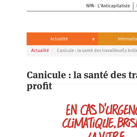
NPA - L’Anticapitaliste
Aller
au
contenu
principal
Actualité
Internati
Actualité
Canicule : la santé des travailleurEs brûlé
Actualité
International
Politique
Brésil
Canicule : la santé des t
Entreprises
Chine
profit
Oppressions
Entreprises
États-
Unis
Économie
Automobile
Oppressions
Continents
Écologie
Aéronautique
Antiracisme
Continents
Éducation
Commerce
Féminisme
Afrique