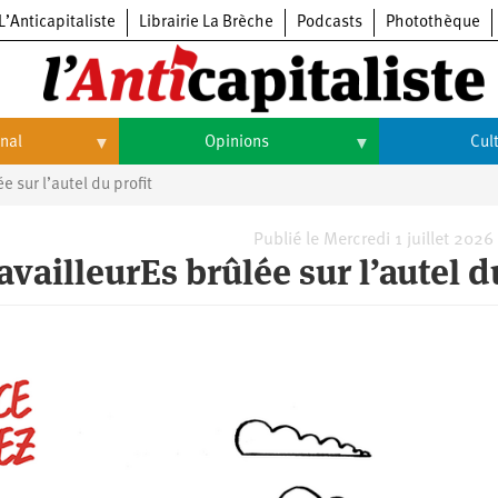
L’Anticapitaliste
Librairie La Brèche
Podcasts
Photothèque
onal
Opinions
Cul
e sur l’autel du profit
Opinions
Culture
Histoire
Arts
Publié le Mercredi 1 juillet 2026
ravailleurEs brûlée sur l’autel d
Cinéma
Expositions
Livres
Musique