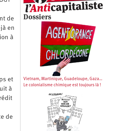
WBGT
Dossiers
nt de
éjà en
ion à
ps et
Vietnam, Martinique, Guadeloupe, Gaza…
Le colonialisme chimique est toujours là !
uit à
rédit
te de