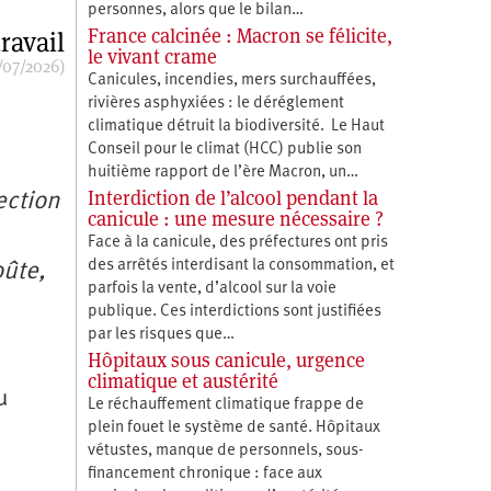
personnes, alors que le bilan…
France calcinée : Macron se félicite,
ravail
le vivant crame
/07/2026)
Canicules, incendies, mers surchauffées,
rivières asphyxiées : le déréglement
climatique détruit la biodiversité. Le Haut
Conseil pour le climat (HCC) publie son
huitième rapport de l’ère Macron, un…
Interdiction de l’alcool pendant la
ection
canicule : une mesure nécessaire ?
Face à la canicule, des préfectures ont pris
des arrêtés interdisant la consommation, et
oûte,
parfois la vente, d’alcool sur la voie
publique. Ces interdictions sont justifiées
par les risques que…
Hôpitaux sous canicule, urgence
climatique et austérité
u
Le réchauffement climatique frappe de
plein fouet le système de santé. Hôpitaux
vétustes, manque de personnels, sous-
financement chronique : face aux