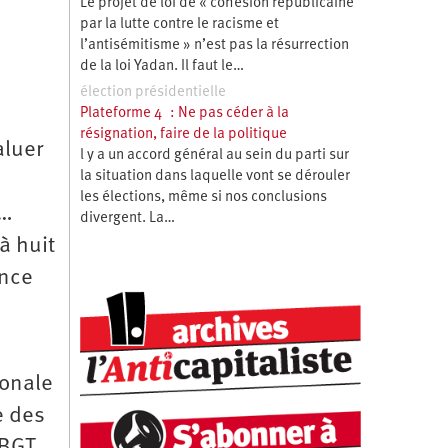
Le projet de loi de « cohésion républicaine
par la lutte contre le racisme et
l’antisémitisme » n’est pas la résurrection
de la loi Yadan. Il faut le…
élection présidentielle
Plateforme 4 : Ne pas céder à la
résignation, faire de la politique
aluer
l y a un accord général au sein du parti sur
la situation dans laquelle vont se dérouler
les élections, même si nos conclusions
e…
divergent. La…
à huit
ance
ionale
e des