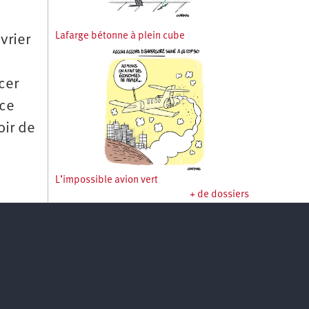
Lafarge bétonne à plein cube
vrier
cer
ice
oir de
L’impossible avion vert
+ de dossiers