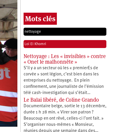
Mots clés
nettoyage
Loi El Khomri
Nettoyage : Les « invisibles » contre
« Onet le malhonnête »
S’il y a un secteur où les « premierEs de
corvée » sont légion, c’est bien dans les
entreprises du nettoyage. En plein
confinement, une journaliste de l’émission
télé cash-investigation qui s’était…
Le Balai libéré, de Coline Grando
Documentaire belge, sortie le 13 décembre,
durée 1 h 28 min. « Virer son patron ?
Beaucoup en ont rêvé, celles-ci l’ont fait. »
S’organiser nous-mêmes « Monsieur,
réunies depuis une semaine dans des…