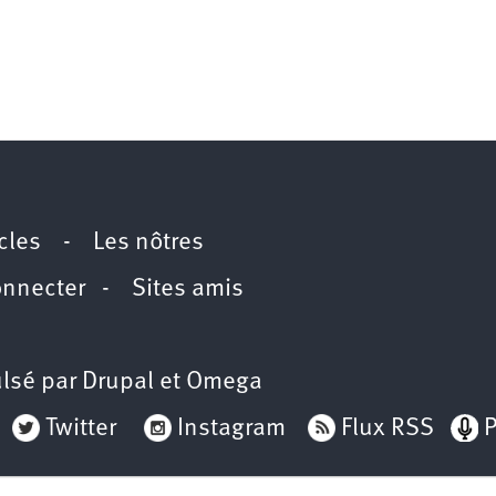
icles
-
Les nôtres
onnecter
-
Sites amis
lsé par
Drupal
et
Omega
Twitter
Instagram
Flux RSS