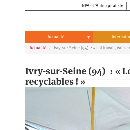
NPA - L’Anticapitaliste
Aller
au
contenu
principal
Actualité
Internati
Actualité
Ivry-sur-Seine (94) : « Loi travail, Valls :
Actualité
International
Politique
Brésil
Ivry-sur-Seine (94) : « Lo
Entreprises
Chine
recyclables ! »
Oppressions
Entreprises
États-
Unis
Économie
Automobile
Oppressions
Continents
Écologie
Aéronautique
Antiracisme
Continents
Éducation
Commerce
Féminisme
Afrique