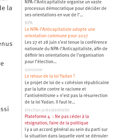
NPA-l’Anticapitaliste organise un vaste
de la
processus démocratique pour décider de
ses orientations en vue de l’…
NPA
Le NPA-l’Anticapitaliste adopte une
orientation commune pour 2027
Les 27 et 28 juin s’est tenue la conférence
venus
nationale du NPA-l’Anticapitaliste, afin de
définir les orientations de l’organisation
pour l’élection…
te
sionisme
Le retour de la loi Yadan ?
Le projet de loi de « cohésion républicaine
par la lutte contre le racisme et
l’antisémitisme » n’est pas la résurrection
de la loi Yadan. Il faut le…
ssi
élection présidentielle
Plateforme 4 : Ne pas céder à la
résignation, faire de la politique
l y a un accord général au sein du parti sur
la situation dans laquelle vont se dérouler