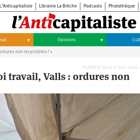
L’Anticapitaliste
Librairie La Brèche
Podcasts
Photothèque
onal
Opinions
Cul
 ordures non recyclables ! »
Opinions
Culture
Histoire
Arts
Publié le Jeudi 9 juin 2016
i travail, Valls : ordures non
Cinéma
Expositions
Livres
Musique