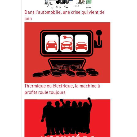
Dans l’automobile, une crise qui vient de
loin
Thermique ou électrique, la machine à
profits roule toujours