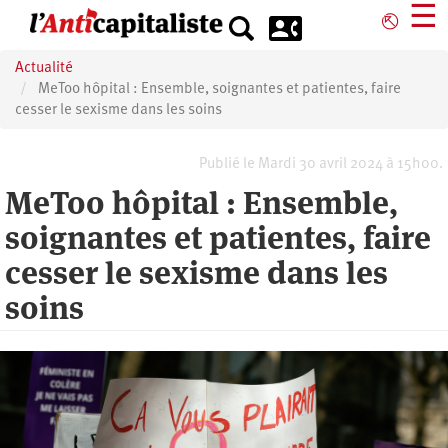
Aller
☰
⎋
au
contenu
Actualité
principal
MeToo hôpital : Ensemble, soignantes et patientes, faire
cesser le sexisme dans les soins
Publié le Mardi 30 avril 2024 à 15h00.
MeToo hôpital : Ensemble,
soignantes et patientes, faire
cesser le sexisme dans les
soins