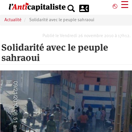
Aller
☰
⎋
au
contenu
Actualité
Solidarité avec le peuple sahraoui
principal
Publié le Vendredi 26 novembre 2010 à 17h12.
Solidarité avec le peuple
sahraoui