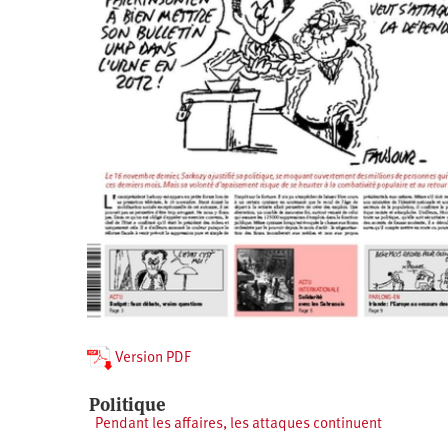
Santé
Hôpitaux
LGBTI
Amérique
du
Nord
Vidéos
SNCF
Amérique
latine
Dans
Services
Asie
mon
publics
département
Europe
Moyen-
Orient
Océanie
Version PDF
Politique
Pendant les affaires, les attaques continuent