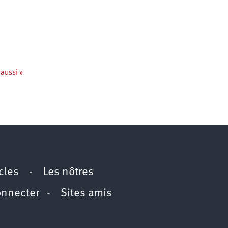
 aussi »
icles
-
Les nôtres
onnecter
-
Sites amis