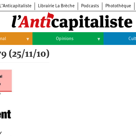
L’Anticapitaliste
Librairie La Brèche
Podcasts
Photothèque
onal
Opinions
Cul
9 (25/11/10)
Opinions
Culture
Histoire
Arts
Cinéma
Expositions
Livres
Musique