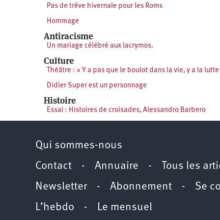
Pas de trêve hivernale pour les Roms
Hommage
Antiracisme
Un mariage célébré aux lacrymos.
Culture
Théâtre : « Y a pas que le boulot dans la vie, y a la lutte
Didier Super est un personnage
Histoire
Essai : Histoires de croisades, Alessandro Barbero
Qui sommes-nous
Contact
-
Annuaire
-
Tous les art
Newsletter
-
Abonnement
-
Se c
L’hebdo
-
Le mensuel