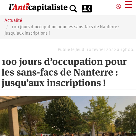
Aller
☰
⎋
au
contenu
Actualité
principal
100 jours d’occupation pour les sans-facs de Nanterre :
jusqu’aux inscriptions !
Publié le Jeudi 10 février 2022 à 19h00.
100 jours d’occupation pour
les sans-facs de Nanterre :
jusqu’aux inscriptions !