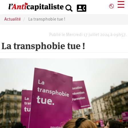
Aller
☰
⎋
au
contenu
Actualité
La transphobie tue !
principal
Publié le Mercredi 17 juillet 2024 à 09h57.
La transphobie tue !