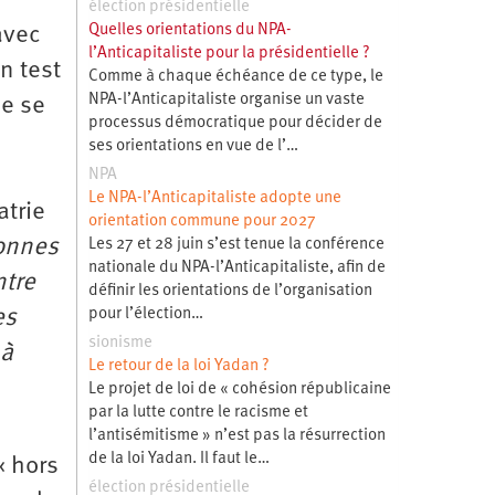
élection présidentielle
Quelles orientations du NPA-
avec
l’Anticapitaliste pour la présidentielle ?
n test
Comme à chaque échéance de ce type, le
NPA-l’Anticapitaliste organise un vaste
ne se
processus démocratique pour décider de
ses orientations en vue de l’…
NPA
Le NPA-l’Anticapitaliste adopte une
atrie
orientation commune pour 2027
sonnes
Les 27 et 28 juin s’est tenue la conférence
nationale du NPA-l’Anticapitaliste, afin de
ntre
définir les orientations de l’organisation
es
pour l’élection…
sionisme
 à
Le retour de la loi Yadan ?
Le projet de loi de « cohésion républicaine
par la lutte contre le racisme et
l’antisémitisme » n’est pas la résurrection
de la loi Yadan. Il faut le…
« hors
élection présidentielle