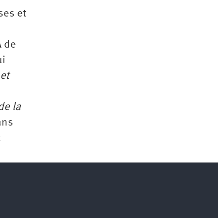
ses et
A de
ui
 et
de la
ans
t