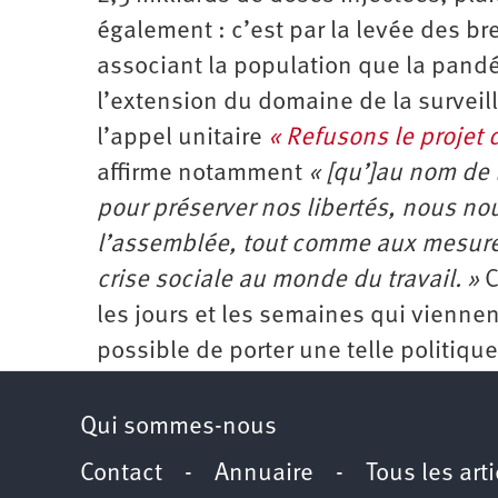
également : c’est par la levée des br
associant la population que la pandé
l’extension du domaine de la surveill
l’appel unitaire
« Refusons le projet d
affirme notamment
« [qu’]au nom de l
pour préserver nos libertés, nous no
l’assemblée, tout comme aux mesures 
crise sociale au monde du travail. »
C
les jours et les semaines qui viennen
possible de porter une telle politique
Qui sommes-nous
Contact
-
Annuaire
-
Tous les art