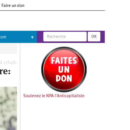
Faire un don
OK
ture
 à 17h48.
re:
Soutenez le NPA l'Anticapitaliste