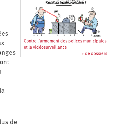
ées
Contre l’armement des polices municipales
ux
et la vidéosurveillance
ranges
+ de dossiers
dont
n
la
lus de