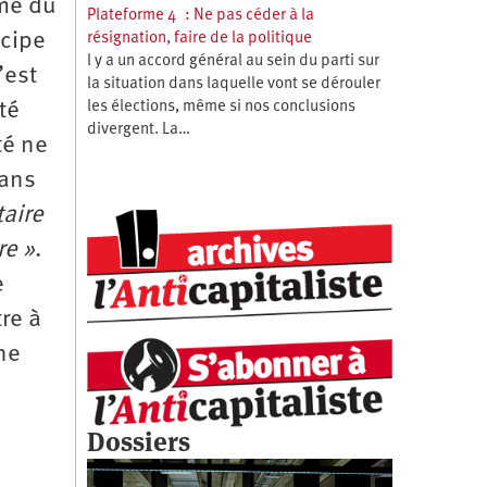
sme du
Plateforme 4 : Ne pas céder à la
ncipe
résignation, faire de la politique
l y a un accord général au sein du parti sur
’est
la situation dans laquelle vont se dérouler
té
les élections, même si nos conclusions
divergent. La…
té ne
sans
aire
re »
.
e
re à
 ne
Dossiers