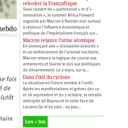
relooker la Françafrique
Sous couvert de « partenariat » et d’«
innovation », le sommet Africa Forward
organisé par Macron à Nairobi vise surtout
 hebdo
à relancer l’influence économique et
politique de l’impérialisme français sur…
/07/2021)
Macron relance l’arme atomique
En annonçant une « dissuasion avancée »
et un renforcement de l’arsenal nucléaire,
Macron relance la logique de course aux
armements et tourne le dos aux politiques
de désarmement. Le 2 mars, sur la…
Dans l’œil du cyclone
e fois
La situation en France semble à l’arrêt.
é de
Après les manifestations et grèves des 10
et 18 septembre et du 2 octobre, la retraite
lutôt
anticipée de Bayrou et le volte-face de
Lecornu (je m’en vais… ou pas…
taire
Les + lus