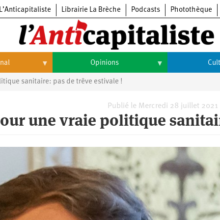
L’Anticapitaliste
Librairie La Brèche
Podcasts
Photothèque
onal
Opinions
Cul
itique sanitaire: pas de trêve estivale !
Opinions
Culture
Histoire
Arts
Publié le Mercredi 28 juillet 2021
our une vraie politique sanitai
Cinéma
Expositions
Livres
Musique