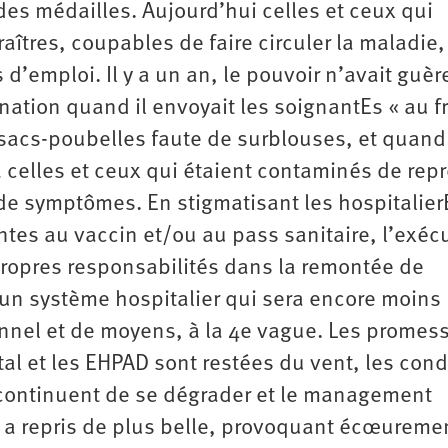
er des médailles. Aujourd’hui celles et ceux qui
îtres, coupables de faire circuler la maladie,
d’emploi. Il y a un an, le pouvoir n’avait guèr
ation quand il envoyait les soignantEs « au fr
acs-poubelles faute de surblouses, et quand
à celles et ceux qui étaient contaminés de rep
us de symptômes. En stigmatisant les hospitalier
tes au vaccin et/ou au pass sanitaire, l’exécu
propres responsabilités dans la remontée de
un système hospitalier qui sera encore moins
onnel et de moyens, à la 4e vague. Les promes
l et les EHPAD sont restées du vent, les cond
s continuent de se dégrader et le management
ns a repris de plus belle, provoquant écœureme