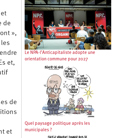
 et
e de
ont »,
 les
rendre
Le NPA-l’Anticapitaliste adopte une
orientation commune pour 2027
Es et,
tif
ses de
itions
Quel paysage politique après les
municipales ?
nt et