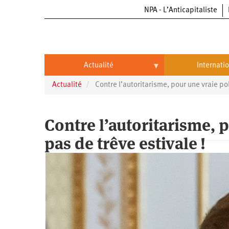
NPA - L’Anticapitaliste
Aller
au
contenu
principal
Actualité
Internati
Actualité
Contre l’autoritarisme, pour une vraie pol
Actualité
International
Politique
Brésil
Contre l’autoritarisme, p
Entreprises
Chine
pas de trêve estivale !
Oppressions
Entreprises
États-
Unis
Économie
Automobile
Oppressions
Continents
Écologie
Aéronautique
Antiracisme
Continents
Éducation
Commerce
Féminisme
Afrique