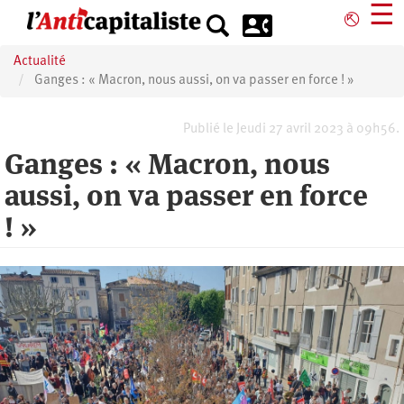
Aller
☰
⎋
au
contenu
Actualité
principal
Ganges : « Macron, nous aussi, on va passer en force ! »
Publié le Jeudi 27 avril 2023 à 09h56.
Ganges : « Macron, nous
aussi, on va passer en force
! »