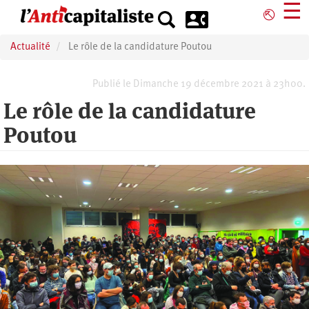
Aller
☰
⎋
au
contenu
Actualité
Le rôle de la candidature Poutou
principal
Publié le Dimanche 19 décembre 2021 à 23h00.
Le rôle de la candidature
Poutou