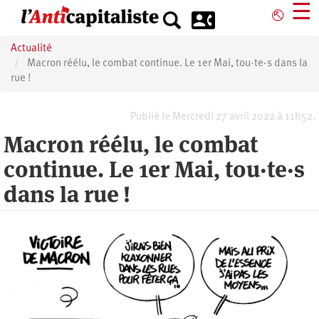
Aller
☰
⎋
au
contenu
Actualité
principal
Macron réélu, le combat continue. Le 1er Mai, tou·te·s dans la
rue !
Publié le Mercredi 27 avril 2022 à 11h52.
Macron réélu, le combat
continue. Le 1er Mai, tou·te·s
dans la rue !