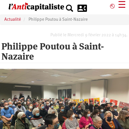
Aller
☰
⎋
au
contenu
Actualité
Philippe Poutou à Saint-Nazaire
principal
Publié le Mercredi 9 février 2022 à 14h34.
Philippe Poutou à Saint-
Nazaire