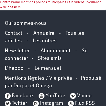
Contre l’armement des polices municipales et la vidéosurveillance
+ de dossiers
Qui sommes-nous
Contact
-
Annuaire
-
Tous les
articles
-
Les nôtres
Newsletter
-
Abonnement
-
Se
connecter
-
Sites amis
L’hebdo
-
Le mensuel
Mentions légales / Vie privée
- Propulsé
par
Drupal
et
Omega
Facebook
YouTube
Vimeo
Twitter
Instagram
Flux RSS