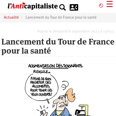
Aller
☰
⎋
au
contenu
Actualité
Lancement du Tour de France pour la santé
principal
Publié le Vendredi 8 septembre 2023 à 15h30.
Lancement du Tour de France
pour la santé