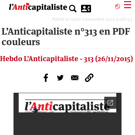
Aller
☰
⎋
au
contenu
Publié le Lundi 2 novembre 2015 à 06h33.
principal
L’Anticapitaliste n°313 en PDF
couleurs
Hebdo L’Anticapitaliste - 313 (26/11/2015)