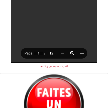
antik313-couleurs.pdf