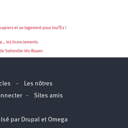
papiers et un logement pour touTEs !
ça… les licenciements
 de Sotteville-lès-Rouen
icles
-
Les nôtres
onnecter
-
Sites amis
lsé par
Drupal
et
Omega