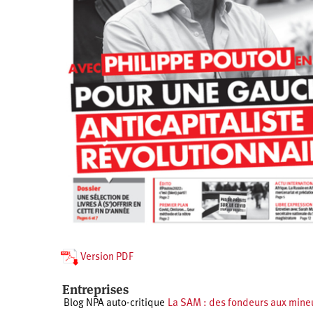
Santé
Hôpitaux
LGBTI
Amérique
du
Nord
Vidéos
SNCF
Amérique
latine
Dans
Services
Asie
mon
publics
département
Europe
Moyen-
Orient
Océanie
Version PDF
Entreprises
Blog NPA auto-critique
La SAM : des fondeurs aux mineu