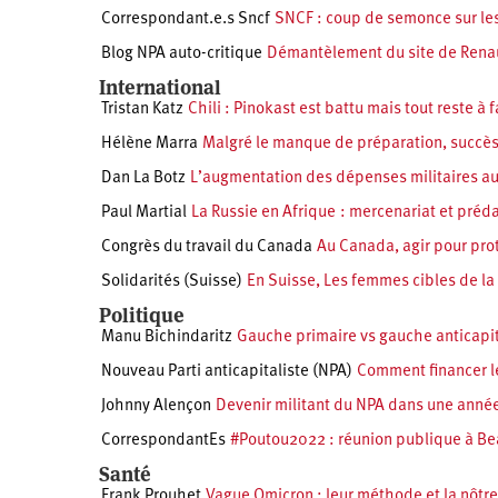
Correspondant.e.s Sncf
SNCF : coup de semonce sur les 
Blog NPA auto-critique
Démantèlement du site de Renaul
International
Tristan Katz
Chili : Pinokast est battu mais tout reste à f
Hélène Marra
Malgré le manque de préparation, succès 
Dan La Botz
L’augmentation des dépenses militaires aux
Paul Martial
La Russie en Afrique : mercenariat et préd
Congrès du travail du Canada
Au Canada, agir pour prot
Solidarités (Suisse)
En Suisse, Les femmes cibles de la
Politique
Manu Bichindaritz
Gauche primaire vs gauche anticapit
Nouveau Parti anticapitaliste (NPA)
Comment financer le
Johnny Alençon
Devenir militant du NPA dans une année
CorrespondantEs
#Poutou2022 : réunion publique à Be
Santé
Frank Prouhet
Vague Omicron : leur méthode et la nôtre