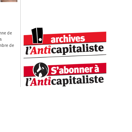
onne de
s
ombre de