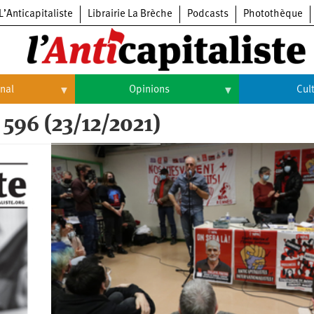
L’Anticapitaliste
Librairie La Brèche
Podcasts
Photothèque
onal
Opinions
Cul
 596 (23/12/2021)
Opinions
Culture
Histoire
Arts
Cinéma
Expositions
Livres
Musique